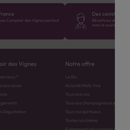
France
Des cavistes à v
eau Comptoir des Vignes partout
Bénéficiez de consei
avec le sourire :)
ir des Vignes
Notre offre
es nous ?
Le Bio
es nos caves
Accords Mets-Vins
toire
Tous nos vins
agements
Tous nos champagnes et efferver
e Dégustation
Tous nos spiritueux
Toutes nos bières
Evénements et occasions spéciale