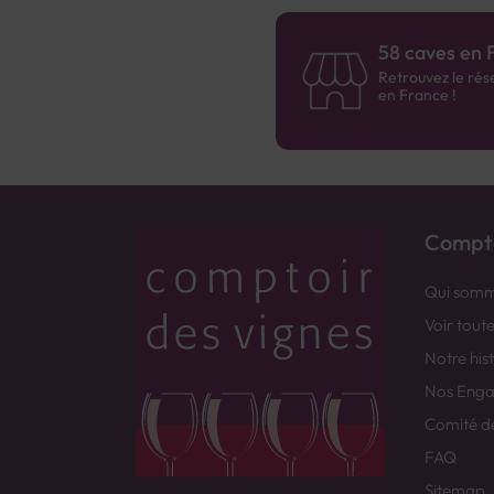
58 caves en 
Retrouvez le rés
en France !
Compto
Qui somm
Voir tout
Notre his
Nos Eng
Comité d
FAQ
Sitemap