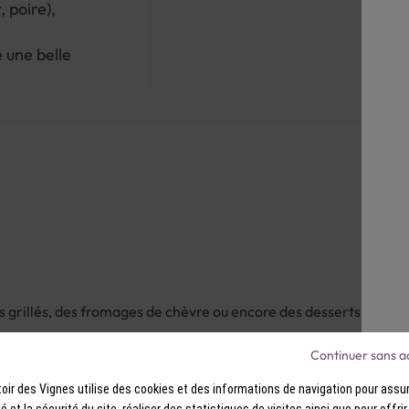
 poire),
e une belle
ns grillés, des fromages de chèvre ou encore des desserts aux fru
Continuer sans a
ir des Vignes utilise des cookies et des informations de navigation pour assur
ité et la sécurité du site, réaliser des statistiques de visites ainsi que pour offri