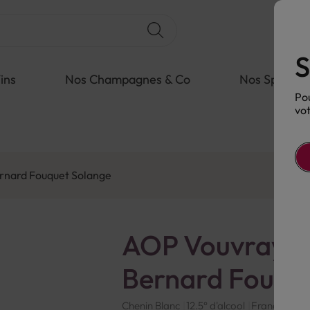
S
ins
Nos Champagnes & Co
Nos Spiritue
Pou
vot
rnard Fouquet Solange
AOP Vouvray B
Bernard Fouqu
Chenin Blanc
12.5° d'alcool
France
Blan