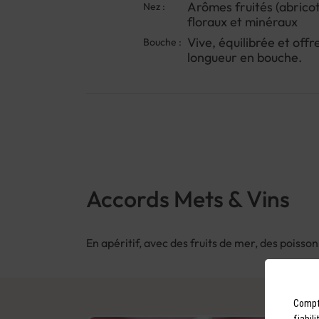
Arômes fruités (abricot,
Nez :
floraux et minéraux
Vive, équilibrée et offr
Bouche :
longueur en bouche.
Accords Mets & Vins
En apéritif, avec des fruits de mer, des poisso
Compto
fiabil