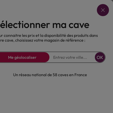
Choisir ma cave
électionner ma cave
ux
Nos Bières
Sans alcool
r connaitre les prix et la disponibilité des produits dans
re cave, choisissez votre magasin de référence :
OK
Me géolocaliser
Un réseau national de 58 caves en France
rut Blanc
et Solange
c
Loire
Vouvray
AOP