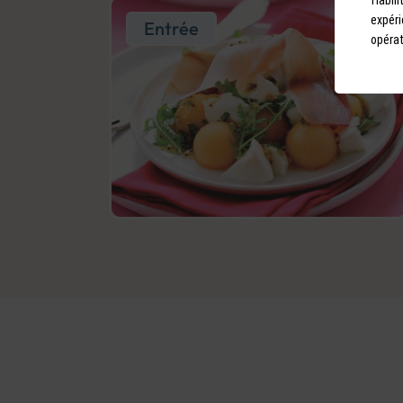
expéri
Entrée
opérat