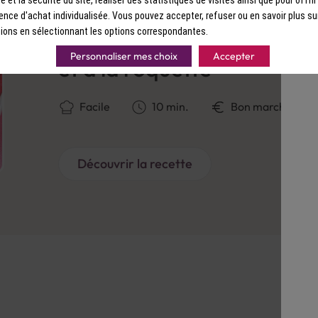
ence d'achat individualisée. Vous pouvez accepter, refuser ou en savoir plus su
RECETTE
ions en sélectionnant les options correspondantes.
Salade de melon à la moz
Personnaliser mes choix
Accepter
et à la roquette
Facile
10 min.
Bon marché
Découvrir la recette