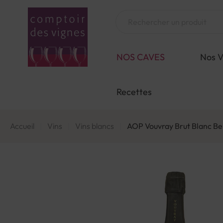
Aller
au
Chercher
contenu
NOS CAVES
Nos V
Recettes
Accueil
Vins
Vins blancs
AOP Vouvray Brut Blanc Be