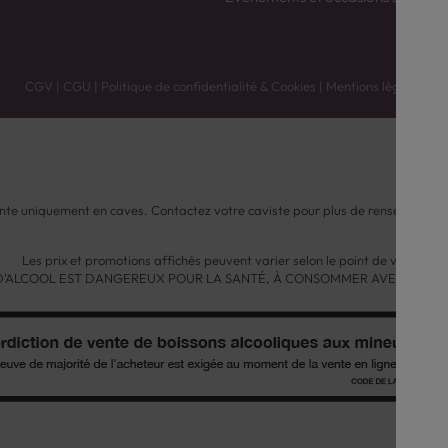
CGV
|
CGU
|
Politique de confidentialité & Cookies
|
Mentions légales
nte uniquement en caves. Contactez votre caviste pour plus de renseignemen
Les prix et promotions affichés peuvent varier selon le point de vente.
 D'ALCOOL EST DANGEREUX POUR LA SANTÉ, À CONSOMMER AVEC MODÉ