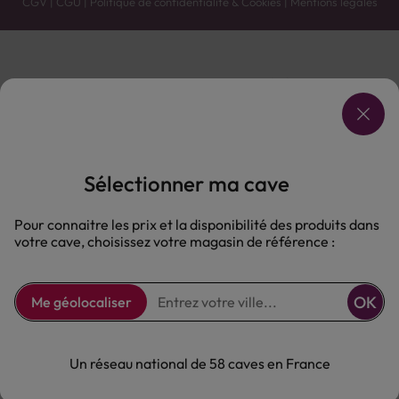
CGV
|
CGU
|
Politique de confidentialité & Cookies
|
Mentions légales
Vente uniquement en caves. Contactez votre caviste pour plus de renseignements.
Les prix et promotions affichés peuvent varier selon le point de vente.
L'ABUS D'ALCOOL EST DANGEREUX POUR LA SANTÉ, À CONSOMMER AVEC MODÉRATION.
Sélectionner ma cave
Pour connaitre les prix et la disponibilité des produits dans
votre cave, choisissez votre magasin de référence :
OK
Me géolocaliser
Un réseau national de 58 caves en France