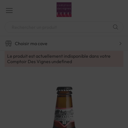
Aller
au
contenu
Chercher
Choisir ma cave
Le produit est actuellement indisponible dans votre
Comptoir Des Vignes
undefined