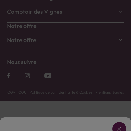
Comptoir des Vignes
Notre offre
Notre offre
Nous suivre
CGV
|
CGU
|
Politique de confidentialité & Cookies
|
Mentions légales
Vente uniquement en caves. Contactez votre caviste pour plus de renseignements.
Les prix et promotions affichés peuvent varier selon le point de vente.