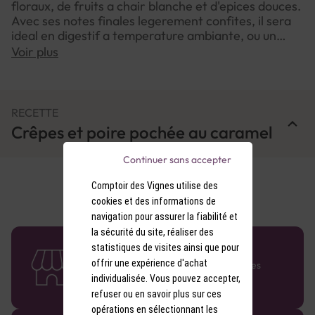
floraux, de fruits a chair blanche et d'epices douces.
Avec ses notes finales legerement confites, il sera
ideal en digestif a temperature ambiante, ou un
parfait accompagnement de desserts au chocolat.
Voir plus
RECETTE
Crêpes et poire pochée au caramel
Continuer sans accepter
Comptoir des Vignes utilise des
cookies et des informations de
navigation pour assurer la fiabilité et
la sécurité du site, réaliser des
58 caves en France
statistiques de visites ainsi que pour
offrir une expérience d'achat
Retrouvez le réseau Comptoir des Vignes
partout en France !
individualisée. Vous pouvez accepter,
refuser ou en savoir plus sur ces
opérations en sélectionnant les