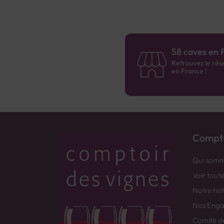
58 caves en 
Retrouvez le rés
en France !
Compto
Qui somm
Voir tout
Notre his
Nos Eng
Comité d