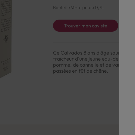
Bouteille Verre perdu 0,7L
Trouver mon caviste
Ce Calvados 8 ans d'âge saura vous f
fraîcheur d'une jeune eau-de-vie. 
pomme, de cannelle et de vanille qui
passées en fût de chêne.