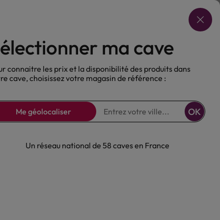
Choisir ma cave
électionner ma cave
ux
Nos Bières
Sans alcool
r connaitre les prix et la disponibilité des produits dans
re cave, choisissez votre magasin de référence :
OK
Me géolocaliser
Un réseau national de 58 caves en France
 Groult 8 ans