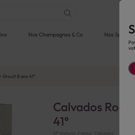
S
ins
Nos Champagnes & Co
Nos Spiritue
Pou
vot
 Groult 8 ans 41°
Calvados Roger
41°
41° d'alcool
France
Calvados