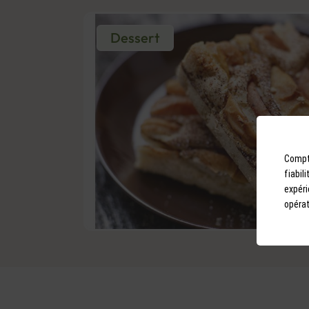
Dessert
Compto
fiabil
expéri
opérat