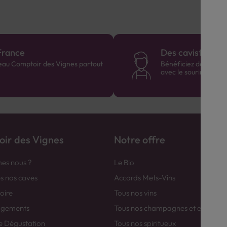
France
Des cavistes à v
eau Comptoir des Vignes partout
Bénéficiez de consei
avec le sourire :)
ir des Vignes
Notre offre
es nous ?
Le Bio
es nos caves
Accords Mets-Vins
toire
Tous nos vins
agements
Tous nos champagnes et efferver
e Dégustation
Tous nos spiritueux