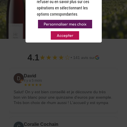
refuser ou en savoir plus sur ces
opérations en sélectionnant les
options correspondantes.
Personnaliser mes choix
Accepter
4.1
★★★★☆
• 141 avis sur
David
il y a 5 mois
★★★★★
Salut! On y est bien conseillé et je découvre du très
bon vin blanc pour une quinzaine d'euros par exemple.
Très bon choix de rhum aussi ! L'accueil y est sympa
de plus.
Coralie Cochain