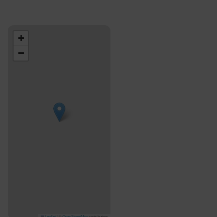
+
−
Leaflet
|
©
OpenStreetMap
contributors