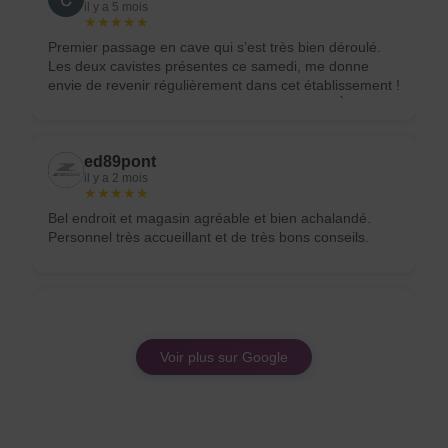
il y a 5 mois
★★★★★
Premier passage en cave qui s’est très bien déroulé.
Les deux cavistes présentes ce samedi, me donne
envie de revenir régulièrement dans cet établissement !
Merci de l’accueil, je recommande vivement ! À bientôt
!
ed89pont
il y a 2 mois
★★★★★
Bel endroit et magasin agréable et bien achalandé.
Personnel très accueillant et de très bons conseils.
Maena Gschwend
il y a 5 mois
★★★★★
Voir plus sur Google
Accueil au top, conseils pertinents et belle sélection de
vins. Cavistes agréables et souriants. Je suis ravie de
mon passage et je reviendrai avec plaisir !