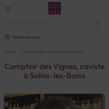
Aller
au
contenu
Chercher
Choisir ma cave
Accueil
Comptoir des vignes Salins-les-Bains
Comptoir des Vignes, caviste
à Salins-les-Bains