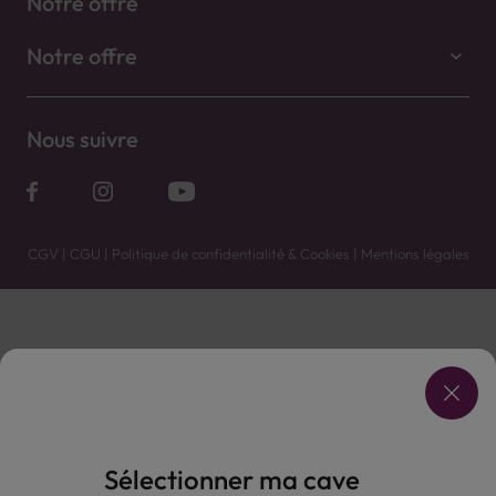
Notre offre
Notre offre
Nous suivre
CGV
|
CGU
|
Politique de confidentialité & Cookies
|
Mentions légales
Vente uniquement en caves. Contactez votre caviste pour plus de renseignements.
Les prix et promotions affichés peuvent varier selon le point de vente.
L'ABUS D'ALCOOL EST DANGEREUX POUR LA SANTÉ, À CONSOMMER AVEC MODÉRATION.
Sélectionner ma cave