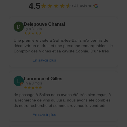
4.5
★★★★
★
• 41 avis sur
Delepouve Chantal
il y a 3 mois
★★★★★
Une première visite à Salins-les-Bains m'a permis de
découvrir un endroit et une personne remarquables : le
Comptoir des Vignes et sa caviste Sophie. D'une très
grande gentillesse, Sophie m'a fait déguster multiples
En savoir plus
vins du Jura avec des compétences professionnelles
extrêmes, me permettant d'associer au mieux vin/plat.
Avide de très bons conseils et organisatrice de
rencontres gourmandes, elle m'a proposée d'assister à
Laurence et Gilles
une dégustation de différents rhums où j'ai passé un
il y a 3 mois
★★★★★
moment inoubliable ! Je recommande vivement à
quiconque de se rendre au Comptoir des Vignes à
de passage à Salins nous avons été très bien reçus, à
Salins-les-Bains et particulièrement sa caviste Sophie
la recherche de vins du Jura. nous avons été comblés
qui, de surcroît, rend cet endroit exceptionnel..
ds notre recherche et sommes revenus le vendredi
pour la dégustation champagne ! la tres bonne
En savoir plus
professionnelle nous a tellement plu que nous
revenons en sept 2026 avec un groupe de 16 ! merci à