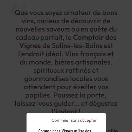
Que vous soyez amateur de bons
vins, curieux de découvrir de
nouvelles saveurs ou en quête du
cadeau parfait, le
Comptoir des
Vignes
de Salins-les-Bains est
l’endroit idéal. Vins français et
du monde, bières artisanales,
spiritueux raffinés et
gourmandises locales vous
attendent pour éveiller vos
papilles. Poussez la porte,
laissez-vous guider… et dégustez
l’instant !
Continuer sans accepter
Sophie
Comptoir des Vignes utilise des