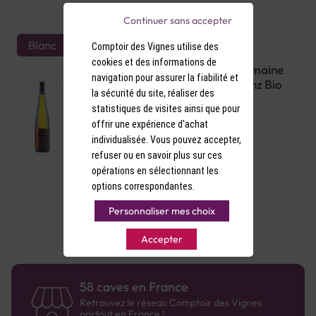
Continuer sans accepter
Blanc
Comptoir des Vignes utilise des
cookies et des informations de
AOP Alsace grand cru Blanc Domaine
navigation pour assurer la fiabilité et
Bott-Geyl Pinot Gris Sonnenglanz Bio
la sécurité du site, réaliser des
2012
statistiques de visites ainsi que pour
offrir une expérience d'achat
individualisée. Vous pouvez accepter,
33,90 €
refuser ou en savoir plus sur ces
opérations en sélectionnant les
options correspondantes.
Personnaliser mes choix
Accepter
58 caves en France
Retrouvez le réseau Comptoir des Vignes
partout en France !