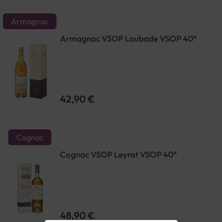
Armagnac
Armagnac VSOP Laubade VSOP 40°
42,90 €
Cognac
Cognac VSOP Leyrat VSOP 40°
48,90 €