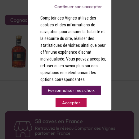
Continuer sans accepter
Comptoir des Vignes utilise des
Cognac
cookies et des informations de
Cognac XO Abecassis Grande
navigation pour assurer la fiabilité et
Champagne XO 40°
la sécurité du site, réaliser des
statistiques de visites ainsi que pour
offrir une expérience d'achat
individualisée. Vous pouvez accepter,
refuser ou en savoir plus sur ces
159,00 €
opérations en sélectionnant les
options correspondantes.
Personnaliser mes choix
Accepter
58 caves en France
Retrouvez le réseau Comptoir des Vignes
partout en France !