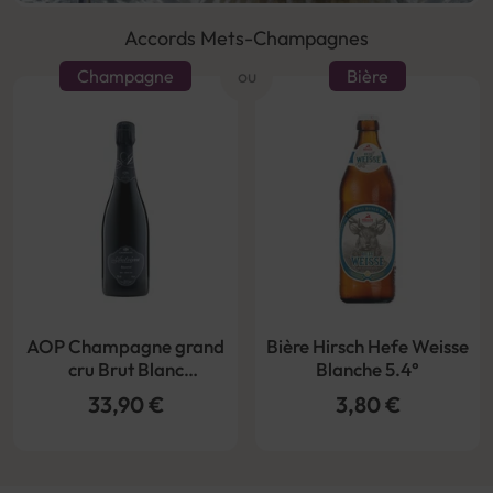
Accords Mets-Champagnes
Champagne
ou
Bière
AOP Champagne grand
Bière Hirsch Hefe Weisse
cru Brut Blanc
Blanche 5.4°
Champagne Autréau
33,90 €
3,80 €
Réserve