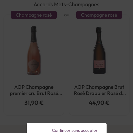
Accords Mets-Champagnes
ou
Champagne rosé
Champagne rosé
AOP Champagne
AOP Champagne Brut
premier cru Brut Rosé
Rosé Drappier Rosé de
Champagne Autréau
Saignée
31,90 €
44,90 €
Continuer sans accepter