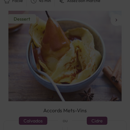
Facile
45 min
Assez bon marché
Dessert
Accords Mets-Vins
ou
Calvados
Cidre