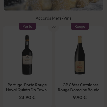
Accords Mets-Vins
Porto
ou
Rouge
Portugal Porto Rouge
IGP Côtes Catalanes
Noval Quinta Do Tawny
Rouge Domaine Boudau
Reserve 20°
Le petit Closi Bio 2023
23,90 €
9,90 €