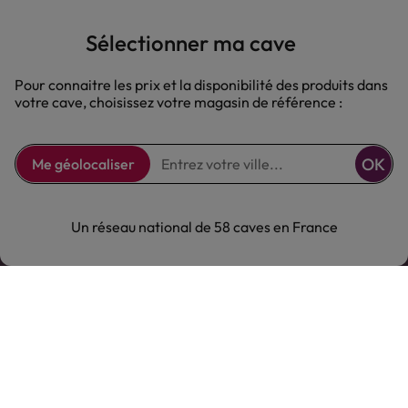
Sélectionner ma cave
Pour connaitre les prix et la disponibilité des produits dans
votre cave, choisissez votre magasin de référence :
Comptoir des Vignes
OK
Me géolocaliser
Comptoir des Vignes
Notre offre
Un réseau national de 58 caves en France
Notre offre
Nous suivre