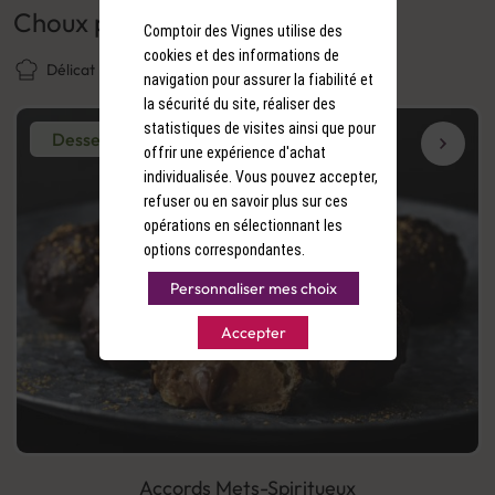
Choux pralinés façon rochers
Comptoir des Vignes utilise des
cookies et des informations de
Délicat
1 h et 30 min
Bon marché
navigation pour assurer la fiabilité et
la sécurité du site, réaliser des
statistiques de visites ainsi que pour
Dessert
offrir une expérience d'achat
individualisée. Vous pouvez accepter,
refuser ou en savoir plus sur ces
opérations en sélectionnant les
options correspondantes.
Personnaliser mes choix
Accepter
Accords Mets-Spiritueux