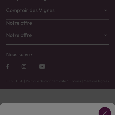
Comptoir des Vignes
Notre offre
Notre offre
Nous suivre
CGV
|
CGU
|
Politique de confidentialité & Cookies
|
Mentions légales
Vente uniquement en caves. Contactez votre caviste pour plus de renseignements.
Les prix et promotions affichés peuvent varier selon le point de vente.