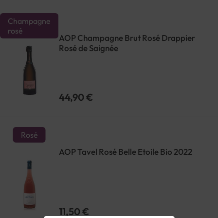
Champagne
rosé
AOP Champagne Brut Rosé Drappier
Rosé de Saignée
44,90 €
Rosé
AOP Tavel Rosé Belle Etoile Bio 2022
11,50 €