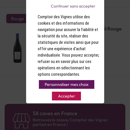
Continuer sans accepter
Comptoir des Vignes utilise des
Rouge
cookies et des informations de
AOP Saint-Nicolas-de-Bourgueil Rouge
navigation pour assurer la fiabilité et
Château Moulin Bio 2022
la sécurité du site, réaliser des
statistiques de visites ainsi que pour
offrir une expérience d'achat
individualisée. Vous pouvez accepter,
refuser ou en savoir plus sur ces
9,90 €
opérations en sélectionnant les
options correspondantes.
Personnaliser mes choix
Accepter
58 caves en France
Retrouvez le réseau Comptoir des Vignes
partout en France !