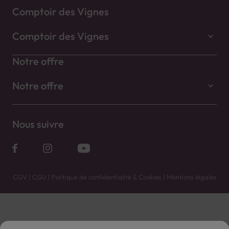
Comptoir des Vignes
Comptoir des Vignes
Notre offre
Notre offre
Nous suivre
CGV
|
CGU
|
Politique de confidentialité & Cookies
|
Mentions légales
Vente uniquement en caves. Contactez votre caviste pour plus de renseignements.