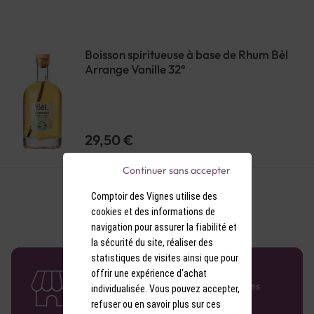
Boisson spiritueuse à base de Rhum Bèl
Arrange Vanille 32°
29,50 €
Continuer sans accepter
Comptoir des Vignes utilise des
cookies et des informations de
navigation pour assurer la fiabilité et
la sécurité du site, réaliser des
statistiques de visites ainsi que pour
58 caves en France
offrir une expérience d'achat
Retrouvez le réseau Comptoir des Vignes
individualisée. Vous pouvez accepter,
partout en France !
refuser ou en savoir plus sur ces