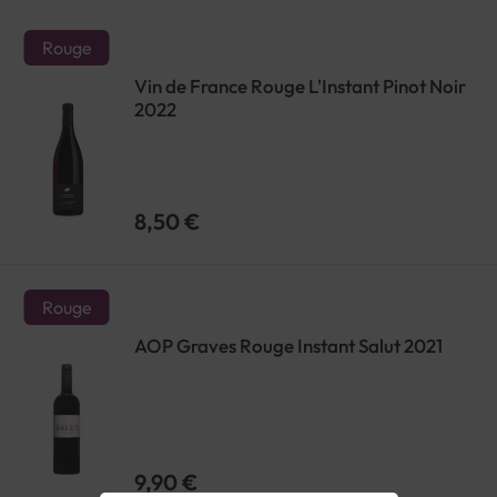
Rouge
Vin de France Rouge L'Instant Pinot Noir
2022
8,50 €
Rouge
AOP Graves Rouge Instant Salut 2021
9,90 €