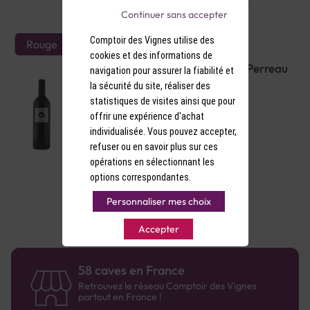
Continuer sans accepter
Comptoir des Vignes utilise des
Rouge
cookies et des informations de
AOP Bergerac Rouge Domaine Perreau
navigation pour assurer la fiabilité et
Pierre Et Eau 2022
la sécurité du site, réaliser des
statistiques de visites ainsi que pour
offrir une expérience d'achat
individualisée. Vous pouvez accepter,
refuser ou en savoir plus sur ces
8,90 €
opérations en sélectionnant les
options correspondantes.
Personnaliser mes choix
Accepter
58 caves en France
Retrouvez le réseau Comptoir des Vignes
partout en France !