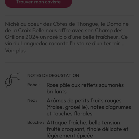
Trouver mon caviste
Niché au coeur des Côtes de Thongue, le Domaine
de la Croix Belle nous offre avec son Champ des
Grillons 2024 un rosé bio d'une belle fraîcheur. Ce
vin du Languedoc raconte l'histoire d'un terroir
ensoleillé où les vignes s'épanouissent en harmonie
Voir plus
avec la nature environnante. La famille Boyer,
propriétaire depuis plusieurs générations, cultive ses
vignes avec un profond respect du terroir,
privilégiant les méthodes biologiques pour
NOTES DE DÉGUSTATION
préserver la pureté du fruit.Ce rosé incarne l'esprit
Rose pâle aux reflets saumonés
Robe :
convivial du sud de la France, avec sa structure
brillants
légère et ses arômes vibrants de fruits rouges. Il
Arômes de petits fruits rouges
Nez :
offre une expérience gustative équilibrée, où
(fraise, groseille), notes d'agrumes
fraîcheur et fruité se rencontrent pour créer un
et touches florales
moment de plaisir authentique.Idéal pour
accompagner vos apéritifs et repas estivaux en
Attaque fraîche, belle tension,
Bouche :
terrasse, ce Champ des Grillons bio saura égayer
fruité croquant, finale délicate et
vos fins d'après-midi ensoleillées comme vos soirées
légèrement épicée