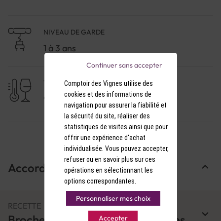
douces entre amis. À servir rafraîchi mais non glacé
pour en apprécier toutes les nuances.
NIVEAU DE GARDE
1 à 3 ans
Continuer sans accepter
TEMPÉRATURE DE SERVICE
Comptoir des Vignes utilise des
cookies et des informations de
9-10°C
navigation pour assurer la fiabilité et
la sécurité du site, réaliser des
statistiques de visites ainsi que pour
offrir une expérience d'achat
individualisée. Vous pouvez accepter,
refuser ou en savoir plus sur ces
Accords Mets & Vins
opérations en sélectionnant les
options correspondantes.
Personnaliser mes choix
RECETTE
Brochettes de crevettes marinées
Accepter