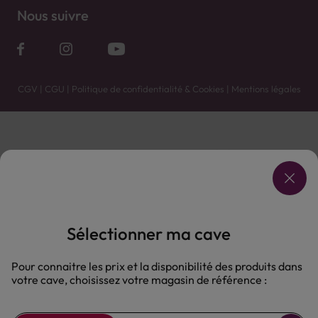
Nous suivre
CGV
|
CGU
|
Politique de confidentialité & Cookies
|
Mentions légales
Vente uniquement en caves. Contactez votre caviste pour plus de renseignements.
Les prix et promotions affichés peuvent varier selon le point de vente.
L'ABUS D'ALCOOL EST DANGEREUX POUR LA SANTÉ, À CONSOMMER AVEC MODÉRATION.
Sélectionner ma cave
Pour connaitre les prix et la disponibilité des produits dans
votre cave, choisissez votre magasin de référence :