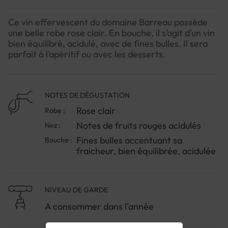
Ce vin effervescent du domaine Barreau possède
une belle robe rose clair. En bouche, il s’agit d’un vin
bien équilibré, acidulé, avec de fines bulles. Il sera
parfait à l’apéritif ou avec les desserts.
NOTES DE DÉGUSTATION
Rose clair
Robe :
Notes de fruits rouges acidulés
Nez :
Fines bulles accentuant sa
Bouche :
fraicheur, bien équilibrée, acidulée
NIVEAU DE GARDE
A consommer dans l'année