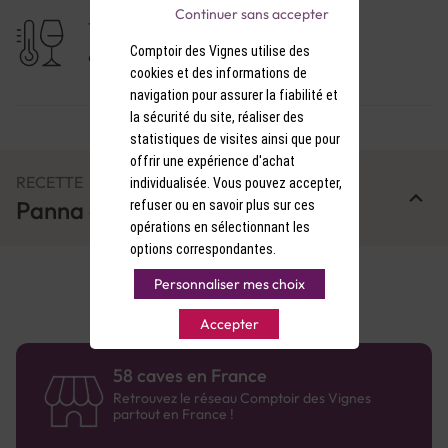
Continuer sans accepter
TEMPÉRATURE DE SERVICE
Comptoir des Vignes utilise des
9-10°C
cookies et des informations de
navigation pour assurer la fiabilité et
la sécurité du site, réaliser des
statistiques de visites ainsi que pour
offrir une expérience d'achat
RECETTE
individualisée. Vous pouvez accepter,
Panna cotta à la groseille
refuser ou en savoir plus sur ces
opérations en sélectionnant les
options correspondantes.
Personnaliser mes choix
Accepter
58 caves en France
Retrouvez le réseau Comptoir des Vignes
partout en France !