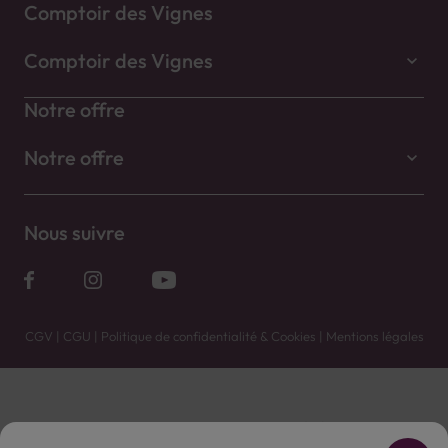
Comptoir des Vignes
Comptoir des Vignes
Notre offre
Notre offre
Nous suivre
CGV
|
CGU
|
Politique de confidentialité & Cookies
|
Mentions légales
Vente uniquement en caves. Contactez votre caviste pour plus de renseignements.