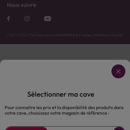
Nous suivre
CGV
|
CGU
|
Politique de confidentialité & Cookies
|
Mentions légales
Vente uniquement en caves. Contactez votre caviste pour plus de renseignements.
Les prix et promotions affichés peuvent varier selon le point de vente.
L'ABUS D'ALCOOL EST DANGEREUX POUR LA SANTÉ, À CONSOMMER AVEC MODÉRATION.
Sélectionner ma cave
Pour connaitre les prix et la disponibilité des produits dans
votre cave, choisissez votre magasin de référence :