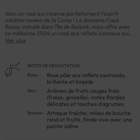
Voici un rosé qui incarne parfaitement l'esprit
méditerranéen de la Corse ! Le domaine Casa
Rossa, installé dans l'île de Beauté, nous offre avec
ce millésime 2024 un rosé aux reflets lumineux qui
capture toute la générosité du terroir insulaire.Ce
Voir plus
vin dévoile une personnalité fraîche et gourmande,
typique des rosés corses. Son profil aromatique
évoque les senteurs du maquis et les fruits rouges
gorgés de soleil, avec cette minéralité si
NOTES DE DÉGUSTATION
caractéristique des vins de l'île. En bouche, il séduit
Rose pâle aux reflets saumonés,
Robe :
par son équilibre entre vivacité et rondeur, offrant
brillante et limpide
une finale désaltérante qui appelle une nouvelle
Arômes de fruits rouges frais
Nez :
gorgée.Parfait pour accompagner vos moments de
(fraise, groseille), notes florales
convivialité, ce rosé Casa Rossa se révèle
délicates et touches d'agrumes
particulièrement agréable lors des repas d'été en
terrasse. Pour en apprécier toute la fraîcheur,
Attaque fraîche, milieu de bouche
Bouche :
servez-le bien frais et n'hésitez pas à le déguster
rond et fruité, finale vive avec une
dans l'année qui suit sa mise en bouteille.
pointe saline