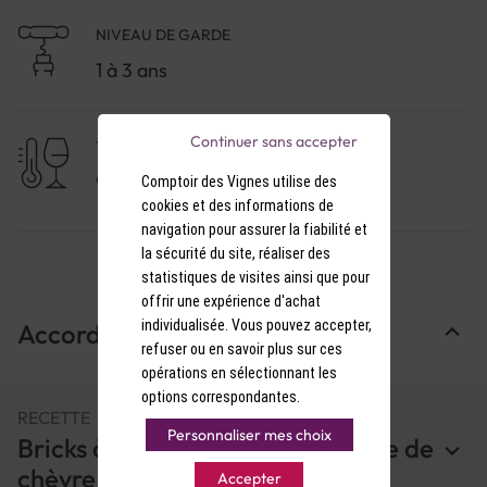
NIVEAU DE GARDE
1 à 3 ans
Continuer sans accepter
TEMPÉRATURE DE SERVICE
9-10°C
Comptoir des Vignes utilise des
cookies et des informations de
navigation pour assurer la fiabilité et
la sécurité du site, réaliser des
statistiques de visites ainsi que pour
offrir une expérience d'achat
individualisée. Vous pouvez accepter,
Accords Mets & Vins
refuser ou en savoir plus sur ces
opérations en sélectionnant les
options correspondantes.
RECETTE
Personnaliser mes choix
Bricks à la tomate et au fromage de
chèvre
Accepter