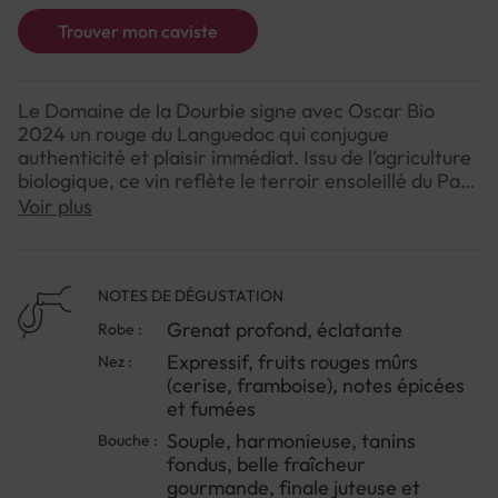
Trouver mon caviste
Le Domaine de la Dourbie signe avec Oscar Bio
2024 un rouge du Languedoc qui conjugue
authenticité et plaisir immédiat. Issu de l’agriculture
biologique, ce vin reflète le terroir ensoleillé du Pays
d’Hérault et la passion d’une équipe de vignerons
Voir plus
engagés.L’assemblage de Carignan, Cinsault, Syrah
et Grenache donne naissance à un vin à la robe
grenat profonde, au nez expressif de fruits rouges
mûrs, d’épices et de subtiles notes fumées. En
NOTES DE DÉGUSTATION
bouche, Oscar séduit par sa fraîcheur, son équilibre
Grenat profond, éclatante
Robe :
et ses tanins fondus, offrant une texture fluide et
Expressif, fruits rouges mûrs
Nez :
une finale juteuse qui invite à la convivialité. C’est le
(cerise, framboise), notes épicées
compagnon idéal d’un repas entre amis, autour de
et fumées
plats simples et généreux.Pour profiter pleinement
de sa gourmandise, servez-le légèrement rafraîchi
Souple, harmonieuse, tanins
Bouche :
et laissez-le s’ouvrir quelques minutes dans le verre
fondus, belle fraîcheur
: il révélera toute sa palette aromatique et son
gourmande, finale juteuse et