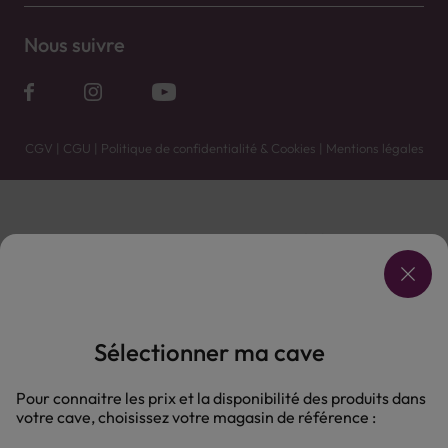
Nous suivre
CGV
|
CGU
|
Politique de confidentialité & Cookies
|
Mentions légales
Vente uniquement en caves. Contactez votre caviste pour plus de renseignements.
Les prix et promotions affichés peuvent varier selon le point de vente.
L'ABUS D'ALCOOL EST DANGEREUX POUR LA SANTÉ, À CONSOMMER AVEC MODÉRATION.
Sélectionner ma cave
Pour connaitre les prix et la disponibilité des produits dans
votre cave, choisissez votre magasin de référence :