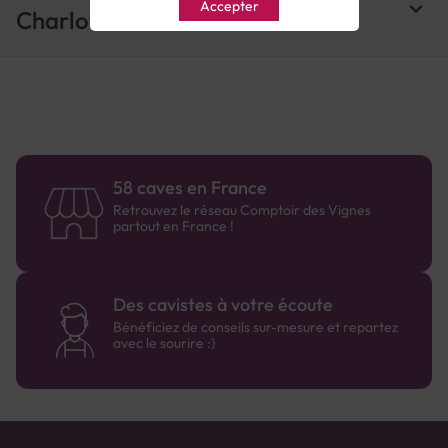
Accepter
Charlotte à la russe
58 caves en France
Retrouvez le réseau Comptoir des Vignes
partout en France !
Des cavistes à votre écoute
Bénéficiez de conseils sur-mesure et repartez
avec le sourire :)