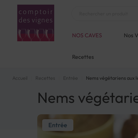
Aller
au
Chercher
contenu
NOS CAVES
Nos V
Recettes
Accueil
Recettes
Entrée
Nems végétariens aux 
Nems végétari
Entrée