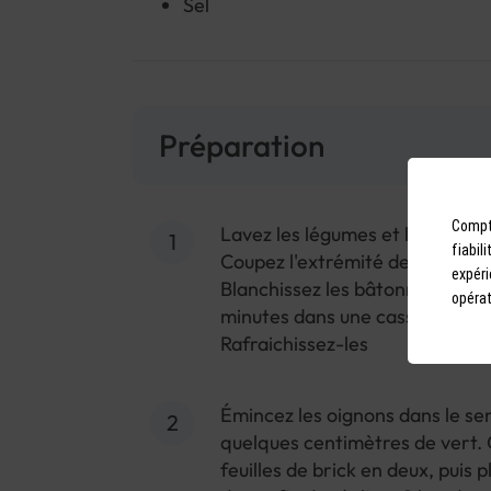
Sel
Préparation
Compto
Lavez les légumes et la menthe.
fiabil
Coupez l'extrémité de la courge
expéri
Blanchissez les bâtonnets de c
opérat
minutes dans une casserole d'ea
Rafraichissez-les
Émincez les oignons dans le se
quelques centimètres de vert. 
feuilles de brick en deux, puis