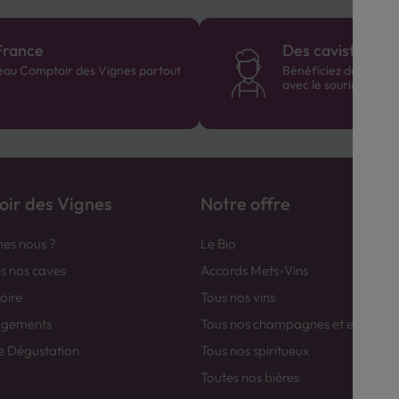
France
Des cavistes à v
eau Comptoir des Vignes partout
Bénéficiez de consei
avec le sourire :)
ir des Vignes
Notre offre
es nous ?
Le Bio
es nos caves
Accords Mets-Vins
toire
Tous nos vins
agements
Tous nos champagnes et efferver
e Dégustation
Tous nos spiritueux
Toutes nos bières