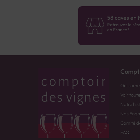
58 caves en 
Retrouvez le rés
en France !
Compto
Qui somm
Voir tout
Notre his
Nos Eng
Comité d
FAQ