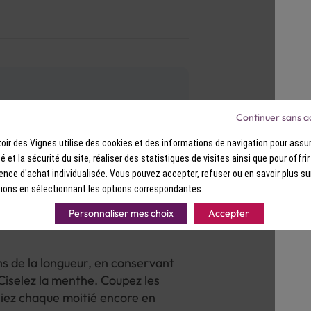
Continuer sans a
ir des Vignes utilise des cookies et des informations de navigation pour assur
 Effilez les pois gourmands.
ité et la sécurité du site, réaliser des statistiques de visites ainsi que pour offri
tte, détaillez-la en bâtonnets.
ence d'achat individualisée. Vous pouvez accepter, refuser ou en savoir plus su
ourgette et les pois gourmands 3
ions en sélectionnant les options correspondantes.
u bouillante salée.
Personnaliser mes choix
Accepter
ns de la longueur, en conservant
Ciselez la menthe. Coupez les
 pliez chaque moitié encore en