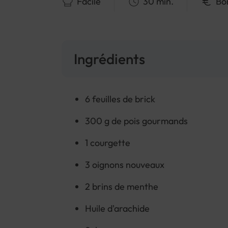
Facile
30 min.
Bo
Ingrédients
6 feuilles de brick
300 g de pois gourmands
1 courgette
3 oignons nouveaux
2 brins de menthe
Huile d'arachide