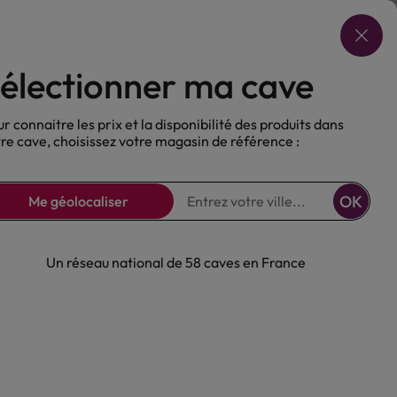
Choisir ma cave
électionner ma cave
ux
Nos Bières
Sans alcool
r connaitre les prix et la disponibilité des produits dans
re cave, choisissez votre magasin de référence :
OK
Me géolocaliser
Un réseau national de 58 caves en France