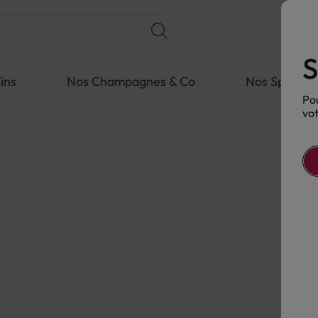
S
ins
Nos Champagnes & Co
Nos Spiritue
Pou
vot