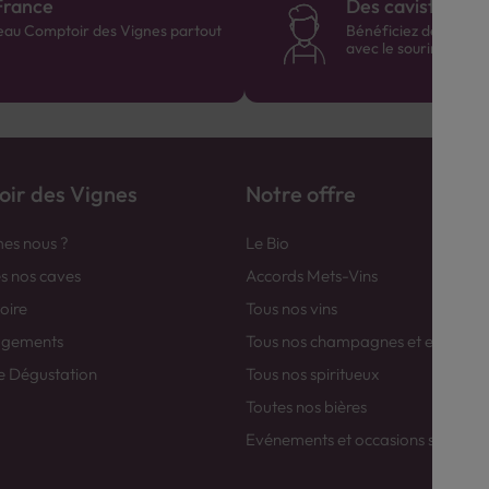
France
Des cavistes à v
eau Comptoir des Vignes partout
Bénéficiez de consei
avec le sourire :)
ir des Vignes
Notre offre
es nous ?
Le Bio
es nos caves
Accords Mets-Vins
toire
Tous nos vins
agements
Tous nos champagnes et efferver
e Dégustation
Tous nos spiritueux
Toutes nos bières
Evénements et occasions spéciale