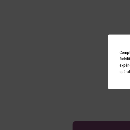
Tonic T
Compto
fiabil
Grèce | Tonic
expéri
opérat
2,10 €