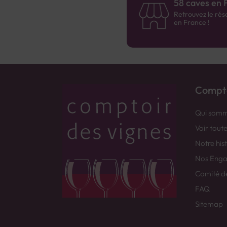
58 caves en 
Retrouvez le rés
en France !
Compto
Qui somm
Voir tout
Notre his
Nos Eng
Comité d
FAQ
Sitemap