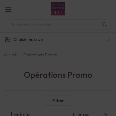
Aller
au
contenu
Chercher
Choisir ma cave
Accueil
Opérations Promo
Opérations Promo
Filtrer
1
article