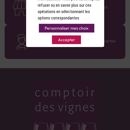
58 caves en France
refuser ou en savoir plus sur ces
Retrouvez le réseau Comptoir des Vignes
partout en France !
opérations en sélectionnant les
options correspondantes.
Personnaliser mes choix
Des cavistes à votre écoute
Accepter
Bénéficiez de conseils sur-mesure et repartez
avec le sourire :)