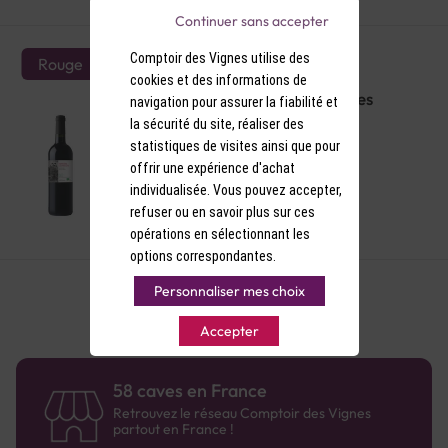
Continuer sans accepter
Comptoir des Vignes utilise des
Rouge
cookies et des informations de
IGP Pays d'Oc Rouge Derriere Les
navigation pour assurer la fiabilité et
Fagots Bio 2021
la sécurité du site, réaliser des
statistiques de visites ainsi que pour
offrir une expérience d'achat
individualisée. Vous pouvez accepter,
refuser ou en savoir plus sur ces
6,50 €
opérations en sélectionnant les
options correspondantes.
Personnaliser mes choix
Accepter
58 caves en France
Retrouvez le réseau Comptoir des Vignes
partout en France !