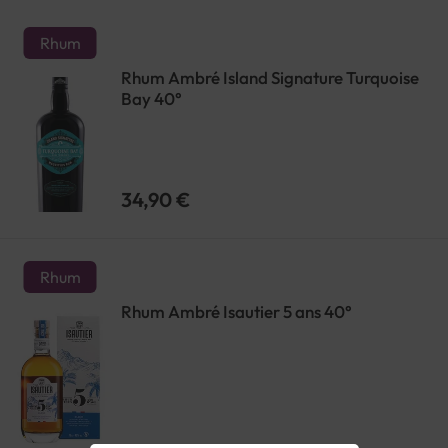
Rhum
Rhum Ambré Island Signature Turquoise
Bay 40°
34,90 €
Rhum
Rhum Ambré Isautier 5 ans 40°