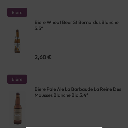
Bière
Bière Wheat Beer St Bernardus Blanche
5.5°
2,60 €
Bière
Bière Pale Ale La Barbaude La Reine Des
Mousses Blanche Bio 5.4°