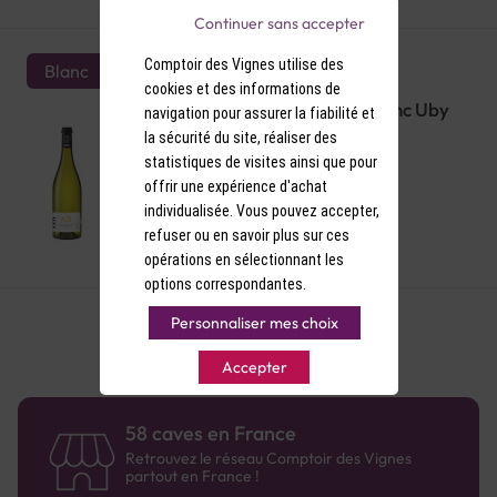
Continuer sans accepter
Comptoir des Vignes utilise des
Blanc
cookies et des informations de
IGP Côtes de Gascogne Sec Blanc Uby
navigation pour assurer la fiabilité et
N°3
la sécurité du site, réaliser des
statistiques de visites ainsi que pour
offrir une expérience d'achat
individualisée. Vous pouvez accepter,
refuser ou en savoir plus sur ces
5,60 €
opérations en sélectionnant les
options correspondantes.
Personnaliser mes choix
Accepter
58 caves en France
Retrouvez le réseau Comptoir des Vignes
partout en France !