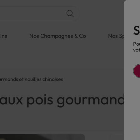
S
ins
Nos Champagnes & Co
Nos Spiritue
Pou
vot
rmands et nouilles chinoises
aux pois gourmands et