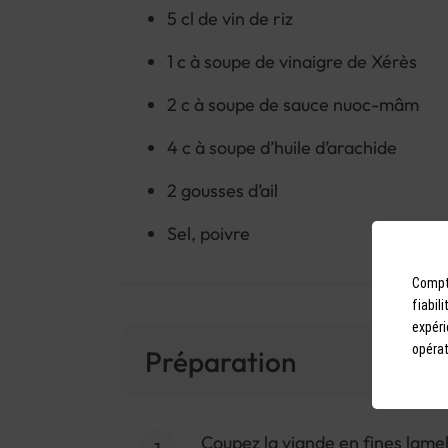
5 cl de vin de riz
1 c à soupe de vinaigre de Xérès
2 c à soupe de sauce nuoc-mâm
4 c à soupe d’huile d’arachide
2 gousses d’ail
Sel, poivre
Compto
fiabil
expéri
opérat
Préparation
Coupez la viande en fines lamel