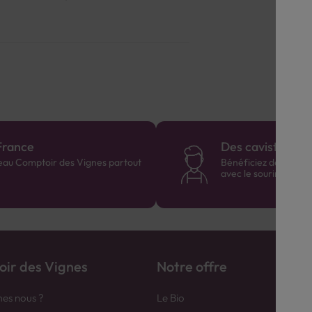
France
Des cavistes à v
eau Comptoir des Vignes partout
Bénéficiez de consei
avec le sourire :)
ir des Vignes
Notre offre
es nous ?
Le Bio