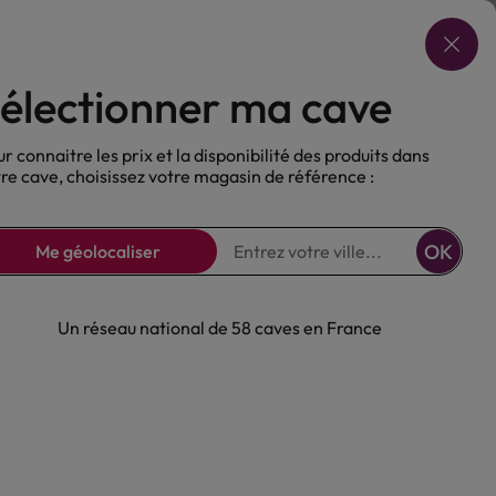
Choisir ma cave
électionner ma cave
ux
Nos Bières
Sans alcool
r connaitre les prix et la disponibilité des produits dans
re cave, choisissez votre magasin de référence :
OK
Me géolocaliser
 nouilles
Un réseau national de 58 caves en France