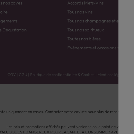
es nos caves
Accords Mets-Vins
toire
Tous nos vins
agements
Tous nos champagnes et efferver
e Dégustation
Tous nos spiritueux
Toutes nos bières
Evénements et occasions spéciale
CGV
|
CGU
|
Politique de confidentialité & Cookies
|
Mentions légales
nte uniquement en caves. Contactez votre caviste pour plus de renseignemen
Les prix et promotions affichés peuvent varier selon le point de vente.
 D'ALCOOL EST DANGEREUX POUR LA SANTÉ, À CONSOMMER AVEC MODÉ