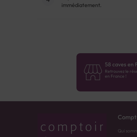
immédiatement.
58 caves en 
Retrouvez le rés
en France !
Compto
Qui somm