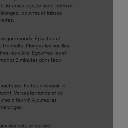
asé, la sauce soja, le nuoc-mâm et
élangez., couvrez et laissez
inutes.
pois gourmands. Épluchez et
itronnelle. Plongez les nouilles
aites-les cuire. Égouttez-les et
rmands 2 minutes dans l’eau
 sauteuse. Faites-y revenir la
muant. Versez la viande et sa
utes à feu vif. Ajoutez les
, mélangez.
ans des bols, et servez