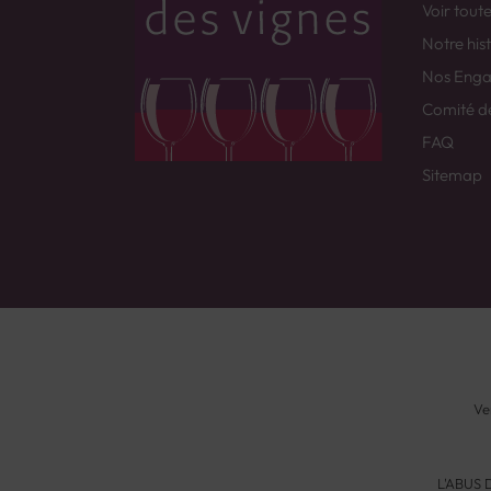
Voir tout
Notre his
Nos Eng
Comité d
FAQ
Sitemap
Ve
L'ABUS