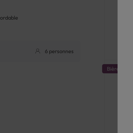
ordable
6 personnes
Bière