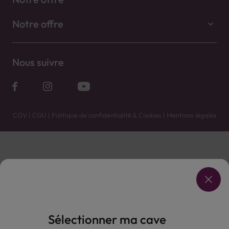
Notre offre
Nous suivre
CGV
|
CGU
|
Politique de confidentialité & Cookies
|
Mentions légales
Vente uniquement en caves. Contactez votre caviste pour plus de renseignements.
Les prix et promotions affichés peuvent varier selon le point de vente.
L'ABUS D'ALCOOL EST DANGEREUX POUR LA SANTÉ, À CONSOMMER AVEC MODÉRATION.
Sélectionner ma cave