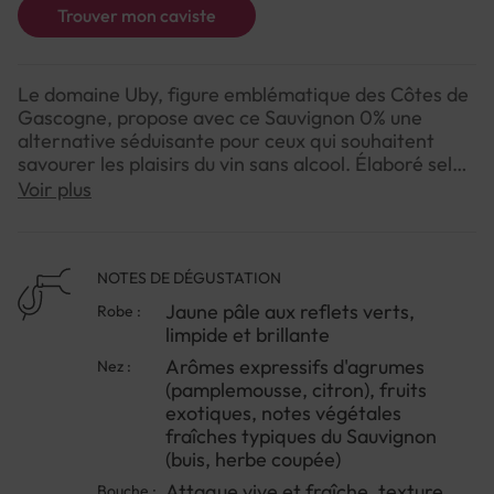
Trouver mon caviste
Le domaine Uby, figure emblématique des Côtes de
Gascogne, propose avec ce Sauvignon 0% une
alternative séduisante pour ceux qui souhaitent
savourer les plaisirs du vin sans alcool. Élaboré selon
un procédé délicat de désalcoholisation qui
Voir plus
préserve les arômes caractéristiques du cépage, ce
blanc sec offre une belle fraîcheur et une vivacité
agréable en bouche.On retrouve cette signature
aromatique du Sauvignon si appréciée : des notes
NOTES DE DÉGUSTATION
d'agrumes, de pamplemousse et de fruits blancs qui
Jaune pâle aux reflets verts,
Robe :
évoquent immédiatement le Sud-Ouest. La texture
limpide et brillante
reste légère et désaltérante, parfaite pour un
Arômes expressifs d'agrumes
Nez :
apéritif entre amis, un déjeuner en semaine ou
(pamplemousse, citron), fruits
simplement pour prolonger le plaisir d'un repas sans
exotiques, notes végétales
les effets de l'alcool.Ce vin s'adresse autant aux
fraîches typiques du Sauvignon
personnes qui ne consomment pas d'alcool qu'à
(buis, herbe coupée)
celles qui cherchent une pause tout en gardant le
rituel de la dégustation. À servir bien frais lors d'une
Attaque vive et fraîche, texture
Bouche :