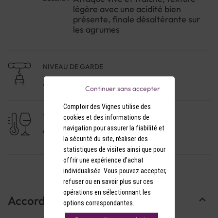
belle journée ensoleillée ou en accompagnement
légère avec une acidité bien
d'un plateau de fruits de mer.
présente, finale désaltérante sur
les agrumes
NIVEAU DE GARDE
A consommer dans l'année
Continuer sans accepter
Comptoir des Vignes utilise des
TEMPÉRATURE DE SERVICE
cookies et des informations de
navigation pour assurer la fiabilité et
9-10°C
la sécurité du site, réaliser des
statistiques de visites ainsi que pour
offrir une expérience d'achat
individualisée. Vous pouvez accepter,
refuser ou en savoir plus sur ces
opérations en sélectionnant les
Accords Mets & Vins
options correspondantes.