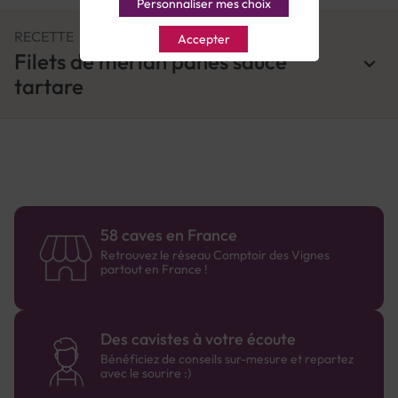
Personnaliser mes choix
RECETTE
Accepter
Filets de merlan panés sauce
tartare
58 caves en France
Retrouvez le réseau Comptoir des Vignes
partout en France !
Des cavistes à votre écoute
Bénéficiez de conseils sur-mesure et repartez
avec le sourire :)