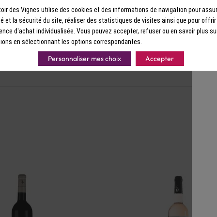
tte Bio 2020
la Nartette Bio 2022
ir des Vignes utilise des cookies et des informations de navigation pour assur
ité et la sécurité du site, réaliser des statistiques de visites ainsi que pour offri
nsault, Carignan | 14° d'alcool |
Clairette, Ugni Blanc | 13° d'alcool 
| Rouge | Provence | Bandol | AOP
Blanc | Provence | Bandol | AOP
ence d'achat individualisée. Vous pouvez accepter, refuser ou en savoir plus su
ions en sélectionnant les options correspondantes.
 €
15,50 €
Personnaliser mes choix
Accepter