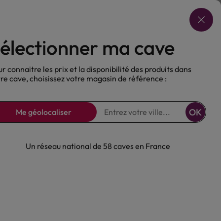
Choisir ma cave
électionner ma cave
ux
Nos Bières
Sans alcool
r connaitre les prix et la disponibilité des produits dans
re cave, choisissez votre magasin de référence :
OK
Me géolocaliser
Un réseau national de 58 caves en France