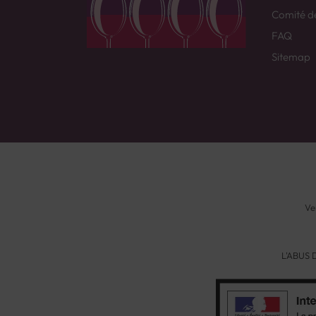
Comité d
FAQ
Sitemap
Ve
L'ABUS