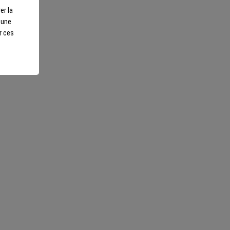
la Nartette Bio 2024
er la
r une
| France | Bio |
Mourvèdre, Cinsault, Grenache Blanc | 13°
d'alcool | France | Bio | Rosé | Provence | Bandol |
r ces
AOP
15,50 €