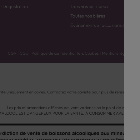
e Dégustation
Tous nos spiritueux
Toutes nos bières
Evénements et occasions spéciale
CGV
|
CGU
|
Politique de confidentialité & Cookies
|
Mentions légales
nte uniquement en caves. Contactez votre caviste pour plus de renseignemen
Les prix et promotions affichés peuvent varier selon le point de vente.
 D'ALCOOL EST DANGEREUX POUR LA SANTÉ, À CONSOMMER AVEC MODÉ