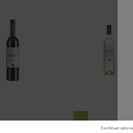
Continuer sans a
dol Rouge Domaine de
AOP Bandol Blanc Do