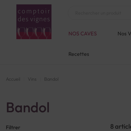
Aller
au
Chercher
contenu
NOS CAVES
Nos V
Recettes
Accueil
Vins
Bandol
Bandol
8
articl
Filtrer