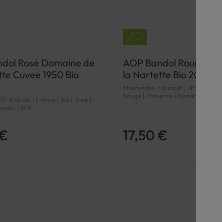
dol Rosé Domaine de
AOP Bandol Rouge Do
tte Cuvee 1950 Bio
la Nartette Bio 2019
Mourvèdre, Cinsault | 14° d'alcool |
Rouge | Provence | Bandol | AOP
3° d'alcool | France | Bio | Rosé |
andol | AOP
 €
17,50 €