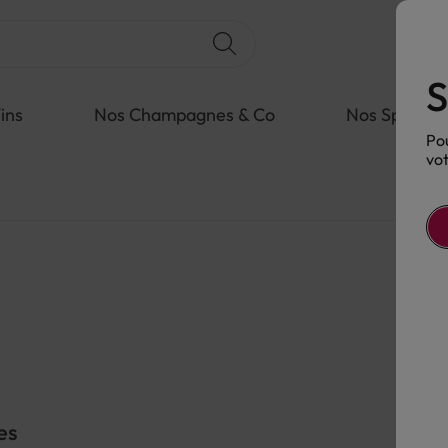
S
ins
Nos Champagnes & Co
Nos Spiritue
Pou
vot
es