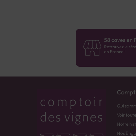
58 caves en 
Retrouvez le rés
en France !
Compto
Qui somm
Voir tout
Notre his
Nos Eng