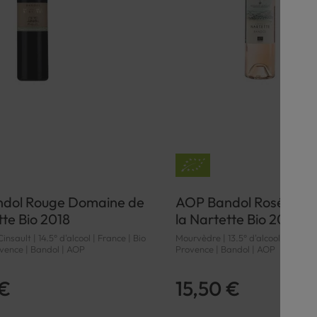
dol Rouge Domaine de
AOP Bandol Rosé Dom
tte Bio 2018
la Nartette Bio 2023
nsault | 14.5° d'alcool | France | Bio
Mourvèdre | 13.5° d'alcool | France 
ovence | Bandol | AOP
Provence | Bandol | AOP
 €
15,50 €