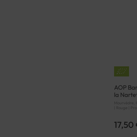
AOP Ban
la Narte
Mourvèdre, Ci
| Rouge | Pr
17,50