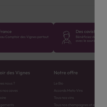
France
Des cavistes à v
eau Comptoir des Vignes partout
Bénéficiez de consei
avec le sourire :)
ir des Vignes
Notre offre
es nous ?
Le Bio
es nos caves
Accords Mets-Vins
toire
Tous nos vins
agements
Tous nos champagnes et efferver