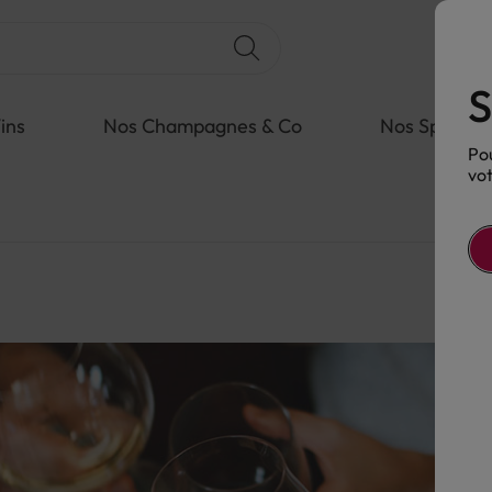
S
ins
Nos Champagnes & Co
Nos Spiritue
Pou
vot