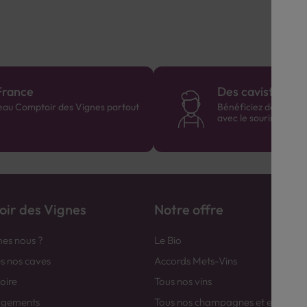
France
Des cavistes à v
eau Comptoir des Vignes partout
Bénéficiez de consei
avec le sourire :)
ir des Vignes
Notre offre
es nous ?
Le Bio
es nos caves
Accords Mets-Vins
toire
Tous nos vins
agements
Tous nos champagnes et efferver