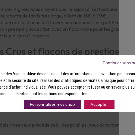
 des Vignes, nous croyons que l'élégance n'est pas une questio
ourchette de tarifs très large, allant de 15€ à 175€.
té permet à chacun de trouver son bonheur : une petite attentio
 un présent d'exception avec un flacon rare pour les grandes oc
t le plaisir qu’il procure.
 Crus et flacons de prestige : 
Continuer sans a
les esprits, rien ne remplace la noblesse d'un
Grand Cru
. Notr
ir des Vignes utilise des cookies et des informations de navigation pour assur
Bourgogne ou de la Vallée du Rhône. Offrir un vin de prestige, c'e
ité et la sécurité du site, réaliser des statistiques de visites ainsi que pour offri
 destinataire de se souvenir de votre geste pendant de nombre
ence d'achat individualisée. Vous pouvez accepter, refuser ou en savoir plus su
ions en sélectionnant les options correspondantes.
ts vin et caisses bois : L’élégan
Personnaliser mes choix
Accepter
plaisir des yeux précède celui des papilles, nous accordons une i