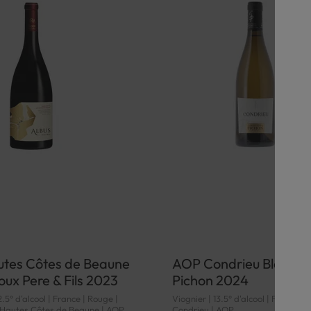
tes Côtes de Beaune
AOP Condrieu Blanc 
ux Pere & Fils 2023
Pichon 2024
2.5° d'alcool | France | Rouge |
Viognier | 13.5° d'alcool | France | 
 Hautes Côtes de Beaune | AOP
Condrieu | AOP