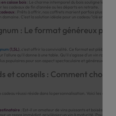
 en caisse bois
: Le charme intemporel du bois souligne le carac
ur les cadeaux de fin d’année ou les départs en retraite.
 cadeaux
: Prêts à offrir, nos coffrets marient parfois plusieur
un domaine. C’est la solution idéale pour un cadeau "clé en main" 
num : Le format généreux par 
gnum
(1,5L)
, c'est offrir la convivialité. Ce format est plébiscit
r l'allure qu'il donne à une table. Qu'il s'agisse d'un vin rouge 
lus populaires pour son aspect spectaculaire et généreux.
s et conseils : Comment choisir
n cadeau réussi réside dans la personnalisation. Voici les quelqu
destinataire
: Est-il un amateur de vins puissants et boisés ou pré
our un repas immédiat, privilégiez un vin à maturité. Pour un c