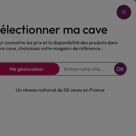
Choisir ma cave
électionner ma cave
ux
Nos Bières
Sans alcool
r connaitre les prix et la disponibilité des produits dans
re cave, choisissez votre magasin de référence :
OK
Me géolocaliser
Un réseau national de 58 caves en France