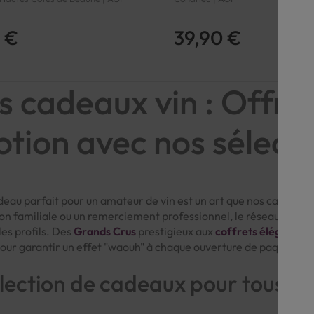
 €
39,90 €
s cadeaux vin : Offrez
otion avec nos sélect
deau parfait pour un amateur de vin est un art que nos cavistes 
on familiale ou un remerciement professionnel, le réseau
Compt
les profils. Des
Grands Crus
prestigieux aux
coffrets élégants
, 
our garantir un effet "waouh" à chaque ouverture de paquet.
lection de cadeaux pour tous le