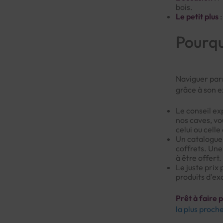
bois.
Le petit plus
:
Pourqu
Naviguer parm
grâce à son e
Le conseil exp
nos caves, vo
celui ou celle
Un catalogue 
coffrets. Une
à être offert.
Le juste prix
produits d'ex
Prêt à faire p
la plus proch