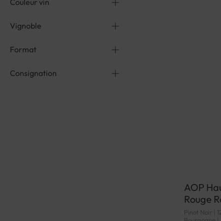
Couleur vin
Vignoble
Format
Consignation
AOP Hau
Rouge Ro
Pinot Noir | 1
Bourgogne |