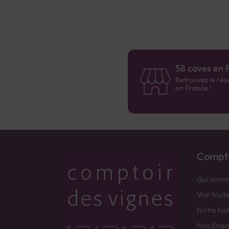
58 caves en 
Retrouvez le rés
en France !
Compto
Qui somm
Voir tout
Notre his
Nos Eng