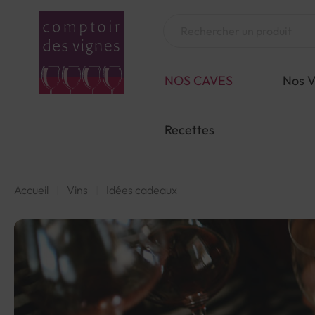
Aller
au
Chercher
contenu
NOS CAVES
Nos V
Recettes
Accueil
Vins
Idées cadeaux