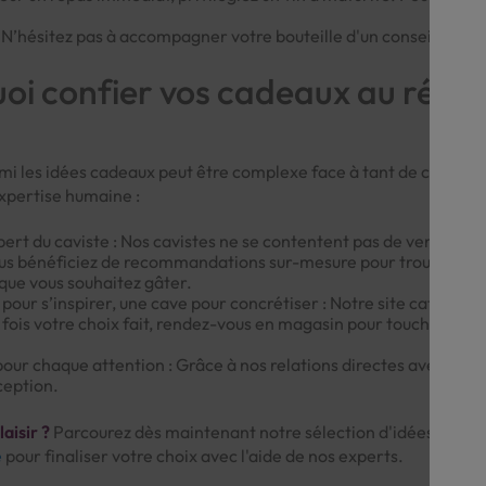
 N’hésitez pas à accompagner votre bouteille d'un conseil de dé
oi confier vos cadeaux au rése
i les idées cadeaux peut être complexe face à tant de choix. L
xpertise humaine :
ert du caviste : Nos cavistes ne se contentent pas de vendre des b
us bénéficiez de recommandations sur-mesure pour trouver la p
 que vous souhaitez gâter.
pour s’inspirer, une cave pour concrétiser : Notre site catalogu
 fois votre choix fait, rendez-vous en magasin pour toucher les m
 pour chaque attention : Grâce à nos relations directes avec les d
ception.
laisir ?
Parcourez dès maintenant notre sélection d'idées cadeau
e
pour finaliser votre choix avec l'aide de nos experts.