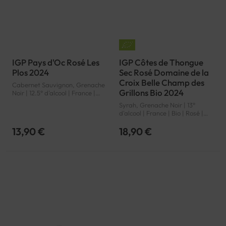
IGP Pays d'Oc Rosé Les
IGP Côtes de Thongue
Plos 2024
Sec Rosé Domaine de la
Croix Belle Champ des
Cabernet Sauvignon, Grenache
Grillons Bio 2024
Noir | 12.5° d'alcool | France |
Rosé | Languedoc-Roussillon |
Syrah, Grenache Noir | 13°
Pays d'Oc | IGP
d'alcool | France | Bio | Rosé |
Languedoc-Roussillon | Côtes
de Thongue | IGP
13,90 €
18,90 €