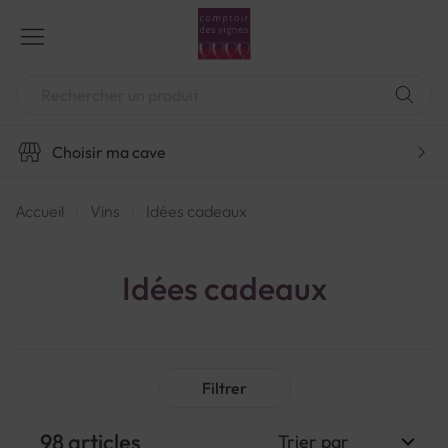
Aller
au
contenu
Chercher
Choisir ma cave
Accueil
Vins
Idées cadeaux
Idées cadeaux
Filtrer
98
articles