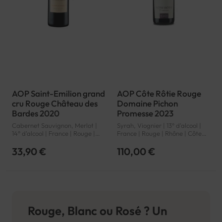
AOP Saint-Emilion grand
AOP Côte Rôtie Rouge
cru Rouge Château des
Domaine Pichon
Bardes 2020
Promesse 2023
Cabernet Sauvignon, Merlot |
Syrah, Viognier | 13° d'alcool |
14° d'alcool | France | Rouge |
France | Rouge | Rhône | Côte
Bordeaux | Saint-Emilion grand
Rôtie | AOP
cru | AOP
33,90 €
110,00 €
Rouge, Blanc ou Rosé ? Un