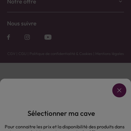
Notre offre
Nous suivre
CGV
|
CGU
|
Politique de confidentialité & Cookies
|
Mentions légales
Vente uniquement en caves. Contactez votre caviste pour plus de renseignements.
Les prix et promotions affichés peuvent varier selon le point de vente.
L'ABUS D'ALCOOL EST DANGEREUX POUR LA SANTÉ, À CONSOMMER AVEC MODÉRATION.
Sélectionner ma cave
Pour connaitre les prix et la disponibilité des produits dans