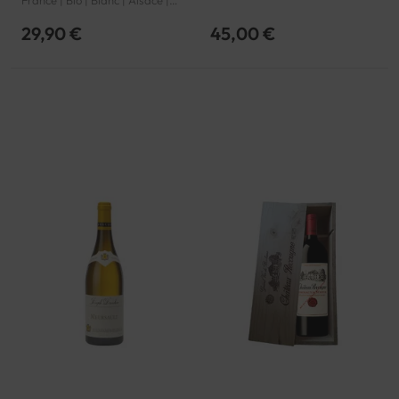
France | Bio | Blanc | Alsace |
Alsace grand cru | AOP
29,90 €
45,00 €