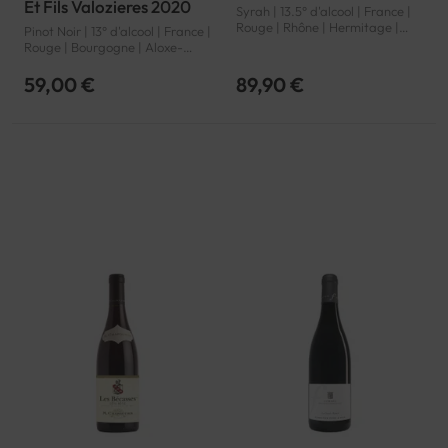
Et Fils Valozieres 2020
Syrah | 13.5° d'alcool | France |
Rouge | Rhône | Hermitage |
Pinot Noir | 13° d'alcool | France |
AOP
Rouge | Bourgogne | Aloxe-
Corton premier cru | AOP
59,00 €
89,90 €