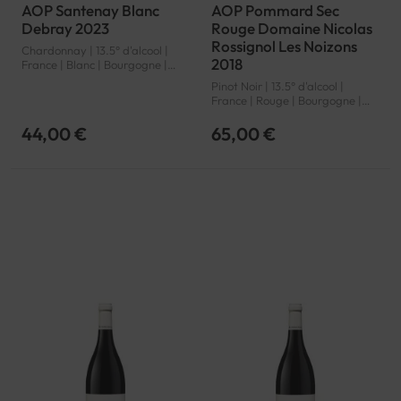
AOP Santenay Blanc
AOP Pommard Sec
Debray 2023
Rouge Domaine Nicolas
Rossignol Les Noizons
Chardonnay | 13.5° d'alcool |
2018
France | Blanc | Bourgogne |
Santenay | AOP
Pinot Noir | 13.5° d'alcool |
France | Rouge | Bourgogne |
Pommard | AOP
44,00 €
65,00 €