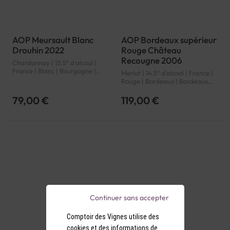
AOP Meursault Blanc
AOP Bordeaux supérieur
Drouhin 2022
Rouge Château
Recougne 2006
Chardonnay | 13.5° d'alcool |
France | Blanc | Bourgogne |
Merlot | 14.5° d'alcool | France |
Meursault | AOP
Rouge | Bordeaux | Bordeaux
supérieur | AOP
79,00 €
119,00 €
Continuer sans accepter
Comptoir des Vignes utilise des
cookies et des informations de