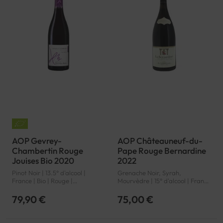
AOP Gevrey-
AOP Châteauneuf-du-
Chambertin Rouge
Pape Rouge Bernardine
Jouises Bio 2020
2022
Pinot Noir | 13.5° d'alcool |
Grenache Noir, Syrah,
France | Bio | Rouge |
Mourvèdre | 15° d'alcool | France
Bourgogne | Gevrey-
| Rouge | Rhône | Châteauneuf-
Chambertin | AOP
du-Pape | AOP
79,90 €
75,00 €