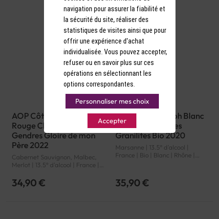
navigation pour assurer la fiabilité et
la sécurité du site, réaliser des
statistiques de visites ainsi que pour
offrir une expérience d'achat
individualisée. Vous pouvez accepter,
refuser ou en savoir plus sur ces
opérations en sélectionnant les
options correspondantes.
Personnaliser mes choix
AOP Côtes de Bergerac
AOP Saint-Joseph Blanc
Accepter
Rouge Château Tour des
M. Chapoutier Les
Gendres Gloire de mon
Granilites Bio 2020
Père 2022
Marsanne | 13.5° d'alcool |
France | Bio | Blanc | Rhône |
Cabernet Sauvignon, Malbec,
Saint-Joseph | AOP
Merlot | 13.5° d'alcool | France |
Rouge | Sud-Ouest | Côtes de
Bergerac | AOP
34,90 €
35,90 €