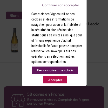
Continuer sans accepter
Comptoir des Vignes utilise des
Blanc
cookies et des informations de
AOP Patrimonio Blanc Domaine Leccia
navigation pour assurer la fiabilité et
Bio 2021
la sécurité du site, réaliser des
statistiques de visites ainsi que pour
offrir une expérience d'achat
individualisée. Vous pouvez accepter,
refuser ou en savoir plus sur ces
27,90 €
opérations en sélectionnant les
options correspondantes.
Personnaliser mes choix
Accepter
58 caves en France
Retrouvez le réseau Comptoir des Vignes
partout en France !