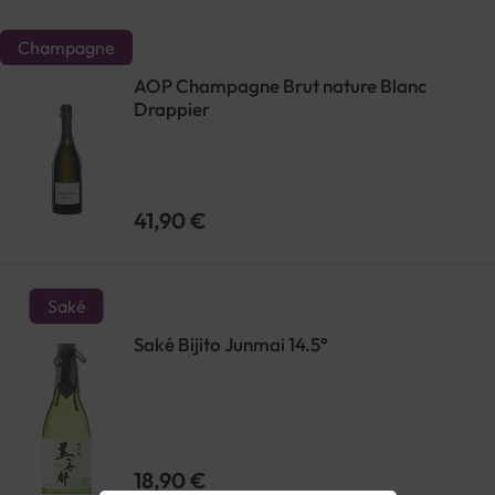
Champagne
AOP Champagne Brut nature Blanc
Drappier
41,90 €
Saké
Saké Bijito Junmai 14.5°
18,90 €