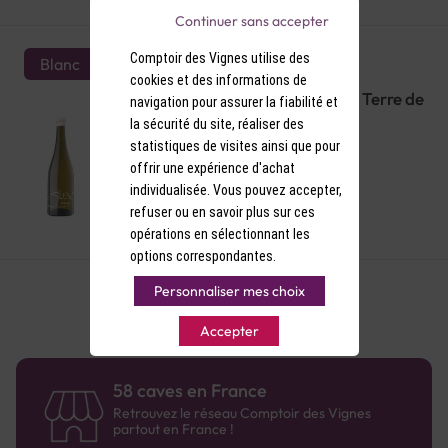
Continuer sans accepter
Comptoir des Vignes utilise des
Blanc
cookies et des informations de
AOP Coteaux du Giennois Blanc Terre de
navigation pour assurer la fiabilité et
Silex 2021
la sécurité du site, réaliser des
statistiques de visites ainsi que pour
offrir une expérience d'achat
individualisée. Vous pouvez accepter,
refuser ou en savoir plus sur ces
19,90 €
opérations en sélectionnant les
options correspondantes.
Personnaliser mes choix
Accepter
58 caves en France
Retrouvez le réseau Comptoir des Vignes
partout en France !