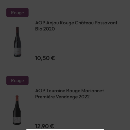
Rouge
AOP Anjou Rouge Château Passavant
Bio 2020
10,50 €
Rouge
AOP Touraine Rouge Marionnet
Première Vendange 2022
12,90 €