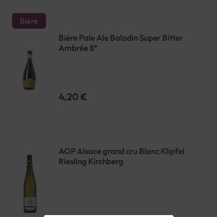
Bière
Bière Pale Ale Baladin Super Bitter
Ambrée 8°
4,20 €
AOP Alsace grand cru Blanc Klipfel
Riesling Kirchberg