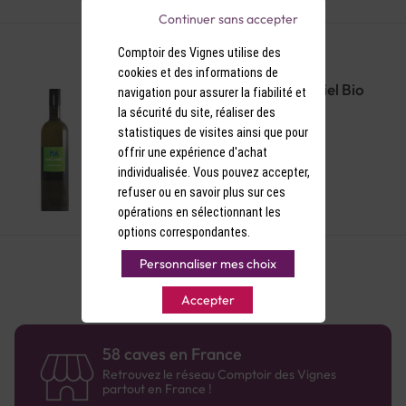
Continuer sans accepter
Comptoir des Vignes utilise des
cookies et des informations de
Maury Liquoreux Blanc Mas Amiel Bio
navigation pour assurer la fiabilité et
2021
la sécurité du site, réaliser des
statistiques de visites ainsi que pour
offrir une expérience d'achat
individualisée. Vous pouvez accepter,
refuser ou en savoir plus sur ces
opérations en sélectionnant les
options correspondantes.
Personnaliser mes choix
Accepter
58 caves en France
Retrouvez le réseau Comptoir des Vignes
partout en France !