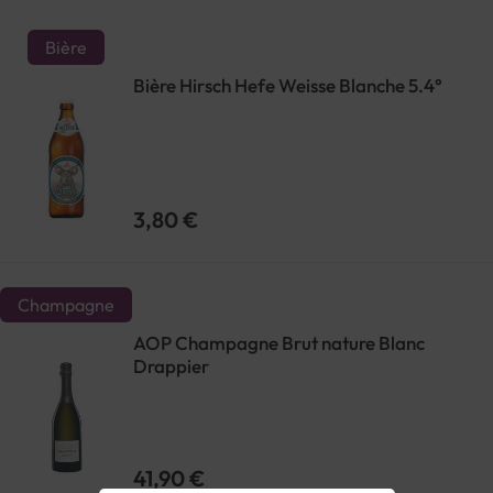
Bière
Bière Hirsch Hefe Weisse Blanche 5.4°
3,80 €
Champagne
AOP Champagne Brut nature Blanc
Drappier
41,90 €