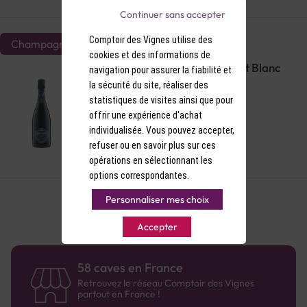
Continuer sans accepter
Comptoir des Vignes utilise des
Champagne
cookies et des informations de
AOP Champagne grand cru Brut Blanc
navigation pour assurer la fiabilité et
Champagne Autréau Réserve
la sécurité du site, réaliser des
statistiques de visites ainsi que pour
offrir une expérience d'achat
individualisée. Vous pouvez accepter,
refuser ou en savoir plus sur ces
33,90 €
opérations en sélectionnant les
options correspondantes.
Personnaliser mes choix
Accepter
58 caves en France
Retrouvez le réseau Comptoir des Vignes
partout en France !