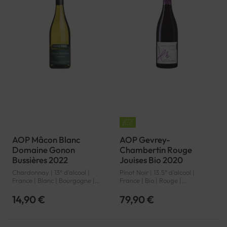
AOP Mâcon Blanc
AOP Gevrey-
Domaine Gonon
Chambertin Rouge
Bussières 2022
Jouises Bio 2020
Chardonnay | 13° d'alcool |
Pinot Noir | 13.5° d'alcool |
France | Blanc | Bourgogne |
France | Bio | Rouge |
Mâcon | AOP
Bourgogne | Gevrey-
Chambertin | AOP
14,90 €
79,90 €