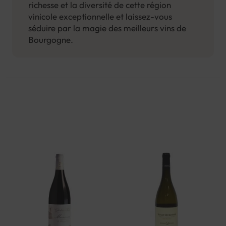
richesse et la diversité de cette région
plusieurs régions viticoles prestigieuses telles
vinicole exceptionnelle et laissez-vous
que la Côte de Beaune, la Côte de Nuits,
séduire par la magie des meilleurs vins de
Chablis
et Mâcon. Chaque région possède
Bourgogne.
ses propres appellations et classifications,
garantissant la qualité et l'authenticité des
vins.