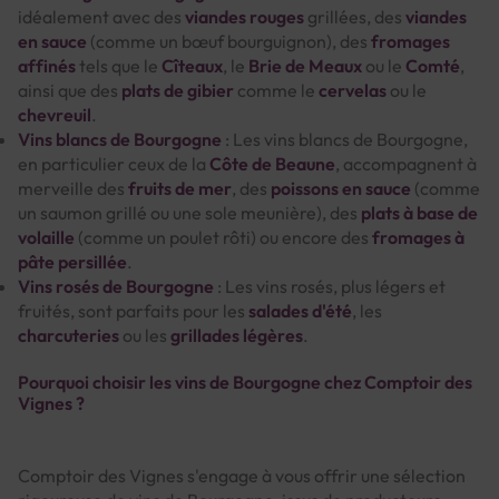
idéalement avec des
viandes rouges
grillées, des
viandes
en sauce
(comme un bœuf bourguignon), des
fromages
affinés
tels que le
Cîteaux
, le
Brie de Meaux
ou le
Comté
,
ainsi que des
plats de gibier
comme le
cervelas
ou le
chevreuil
.
Vins blancs de Bourgogne
: Les vins blancs de Bourgogne,
en particulier ceux de la
Côte de Beaune
, accompagnent à
merveille des
fruits de mer
, des
poissons en sauce
(comme
un saumon grillé ou une sole meunière), des
plats à base de
volaille
(comme un poulet rôti) ou encore des
fromages à
pâte persillée
.
Vins rosés de Bourgogne
: Les vins rosés, plus légers et
fruités, sont parfaits pour les
salades d'été
, les
charcuteries
ou les
grillades légères
.
Pourquoi choisir les vins de Bourgogne chez Comptoir des
Vignes ?
Comptoir des Vignes s'engage à vous offrir une sélection