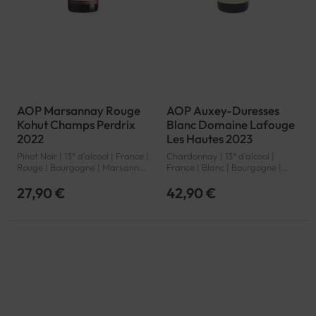
AOP Marsannay Rouge
AOP Auxey-Duresses
Kohut Champs Perdrix
Blanc Domaine Lafouge
2022
Les Hautes 2023
Pinot Noir | 13° d'alcool | France |
Chardonnay | 13° d'alcool |
Rouge | Bourgogne | Marsannay
France | Blanc | Bourgogne |
| AOP
Auxey-Duresses | AOP
27,90 €
42,90 €