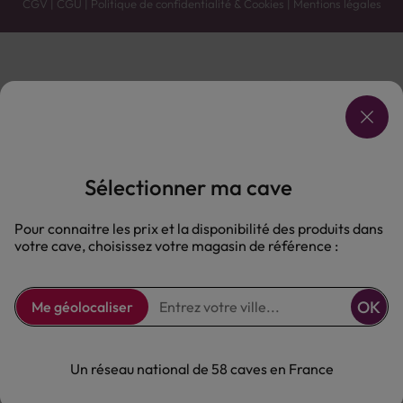
CGV
|
CGU
|
Politique de confidentialité & Cookies
|
Mentions légales
Vente uniquement en caves. Contactez votre caviste pour plus de renseignements.
Les prix et promotions affichés peuvent varier selon le point de vente.
L'ABUS D'ALCOOL EST DANGEREUX POUR LA SANTÉ, À CONSOMMER AVEC MODÉRATION.
Sélectionner ma cave
Pour connaitre les prix et la disponibilité des produits dans
votre cave, choisissez votre magasin de référence :
OK
Me géolocaliser
Un réseau national de 58 caves en France