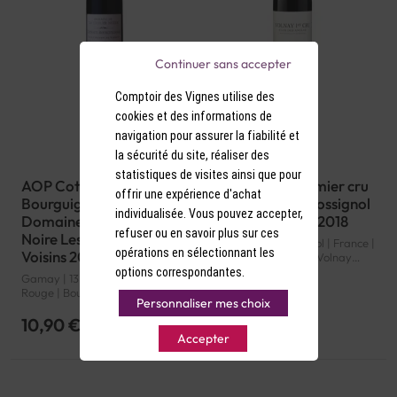
Continuer sans accepter
Comptoir des Vignes utilise des
cookies et des informations de
navigation pour assurer la fiabilité et
la sécurité du site, réaliser des
statistiques de visites ainsi que pour
AOP Coteaux
AOP Volnay premier cru
offrir une expérience d'achat
Bourguignons Rouge
Rouge Nicolas Rossignol
individualisée. Vous pouvez accepter,
Domaine de la Creuze
Clos Des Angles 2018
refuser ou en savoir plus sur ces
Noire Les champs de
Pinot Noir | 13° d'alcool | France |
opérations en sélectionnant les
Voisins 2022
Rouge | Bourgogne | Volnay
premier cru | AOP
options correspondantes.
Gamay | 13.5° d'alcool | France |
Rouge | Bourgogne | Coteaux
Personnaliser mes choix
Bourguignons | AOP
10,90 €
79,90 €
Accepter