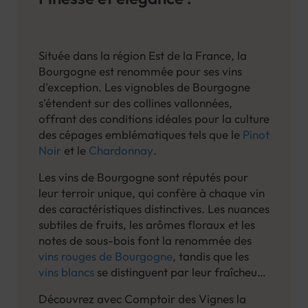
Située dans la région Est de la France, la
Bourgogne est renommée pour ses vins
d'exception. Les vignobles de Bourgogne
s'étendent sur des collines vallonnées,
offrant des conditions idéales pour la culture
des cépages emblématiques tels que le
Pinot
Noir
et le
Chardonnay
.
Les vins de Bourgogne sont réputés pour
leur terroir unique, qui confère à chaque vin
des caractéristiques distinctives. Les nuances
subtiles de fruits, les arômes floraux et les
notes de sous-bois font la renommée des
vins rouges de Bourgogne
, tandis que les
vins blancs
se distinguent par leur fraîcheur,
leur complexité et leur capacité à vieillir
Découvrez avec Comptoir des Vignes la
avec grâce. La Bourgogne est divisée en