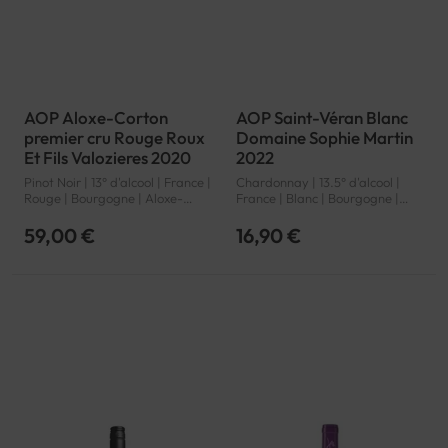
AOP Aloxe-Corton
AOP Saint-Véran Blanc
premier cru Rouge Roux
Domaine Sophie Martin
Et Fils Valozieres 2020
2022
Pinot Noir | 13° d'alcool | France |
Chardonnay | 13.5° d'alcool |
Rouge | Bourgogne | Aloxe-
France | Blanc | Bourgogne |
Corton premier cru | AOP
Saint-Véran | AOP
59,00 €
16,90 €