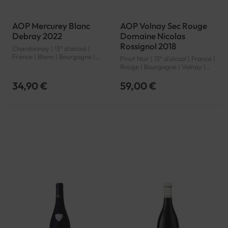
AOP Mercurey Blanc
AOP Volnay Sec Rouge
Debray 2022
Domaine Nicolas
Rossignol 2018
Chardonnay | 13° d'alcool |
France | Blanc | Bourgogne |
Pinot Noir | 13° d'alcool | France |
Mercurey | AOP
Rouge | Bourgogne | Volnay |
AOP
34,90 €
59,00 €