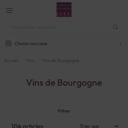
Aller
au
contenu
Chercher
Choisir ma cave
Accueil
Vins
Vins de Bourgogne
Vins de Bourgogne
Filtrer
104
articles