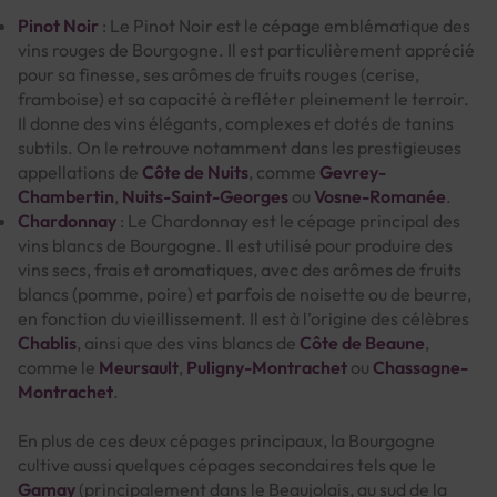
Pinot Noir
: Le Pinot Noir est le cépage emblématique des
vins rouges de Bourgogne. Il est particulièrement apprécié
pour sa finesse, ses arômes de fruits rouges (cerise,
framboise) et sa capacité à refléter pleinement le terroir.
Il donne des vins élégants, complexes et dotés de tanins
subtils. On le retrouve notamment dans les prestigieuses
appellations de
Côte de Nuits
, comme
Gevrey-
Chambertin
,
Nuits-Saint-Georges
ou
Vosne-Romanée
.
Chardonnay
: Le Chardonnay est le cépage principal des
vins blancs de Bourgogne. Il est utilisé pour produire des
vins secs, frais et aromatiques, avec des arômes de fruits
blancs (pomme, poire) et parfois de noisette ou de beurre,
en fonction du vieillissement. Il est à l’origine des célèbres
Chablis
, ainsi que des vins blancs de
Côte de Beaune
,
comme le
Meursault
,
Puligny-Montrachet
ou
Chassagne-
Montrachet
.
En plus de ces deux cépages principaux, la Bourgogne
cultive aussi quelques cépages secondaires tels que le
Gamay
(principalement dans le Beaujolais, au sud de la