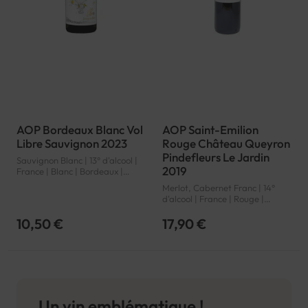
AOP Bordeaux Blanc Vol
AOP Saint-Emilion
Libre Sauvignon 2023
Rouge Château Queyron
Pindefleurs Le Jardin
Sauvignon Blanc | 13° d'alcool |
2019
France | Blanc | Bordeaux |
Bordeaux | AOP
Merlot, Cabernet Franc | 14°
d'alcool | France | Rouge |
Bordeaux | Saint-Emilion | AOP
10,50 €
17,90 €
Un vin emblématique !