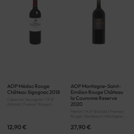
AOP Médoc Rouge
AOP Montagne-Saint-
Château Sigognac 2018
Emilion Rouge Château
la Couronne Reserve
Cabernet Sauvignon | 13.5°
2020
d'alcool | France | Rouge |
Bordeaux | Médoc | AOP
Merlot | 14.5° d'alcool | France |
Rouge | Bordeaux | Montagne-
Saint-Emilion | AOP
12,90 €
27,90 €