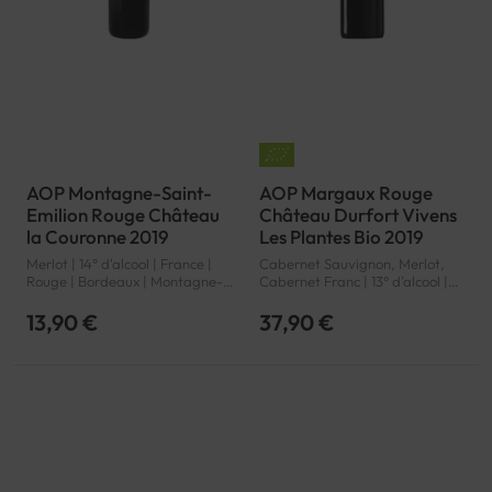
AOP Montagne-Saint-
AOP Margaux Rouge
Emilion Rouge Château
Château Durfort Vivens
la Couronne 2019
Les Plantes Bio 2019
Merlot | 14° d'alcool | France |
Cabernet Sauvignon, Merlot,
Rouge | Bordeaux | Montagne-
Cabernet Franc | 13° d'alcool |
Saint-Emilion | AOP
France | Bio | Rouge | Bordeaux |
Margaux | AOP
13,90 €
37,90 €