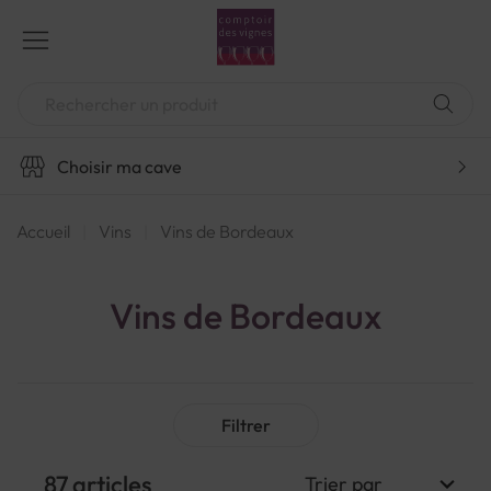
Aller
au
contenu
Chercher
Choisir ma cave
Accueil
Vins
Vins de Bordeaux
Vins de Bordeaux
Filtrer
87
articles