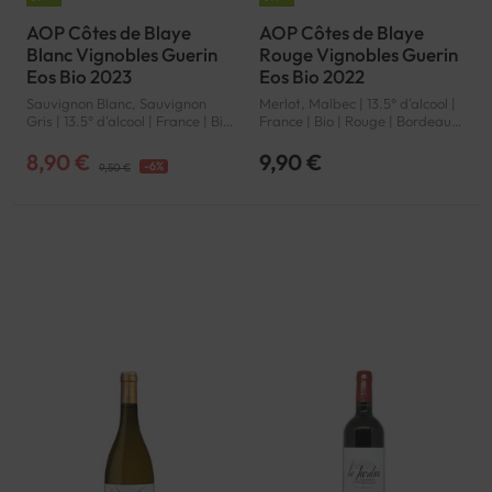
AOP Côtes de Blaye
AOP Côtes de Blaye
Blanc Vignobles Guerin
Rouge Vignobles Guerin
Eos Bio 2023
Eos Bio 2022
Sauvignon Blanc, Sauvignon
Merlot, Malbec | 13.5° d'alcool |
Gris | 13.5° d'alcool | France | Bio
France | Bio | Rouge | Bordeaux |
| Blanc | Bordeaux | Côtes de
Côtes de Blaye | AOP
Blaye | AOP
8,90 €
9,90 €
-6%
9,50 €