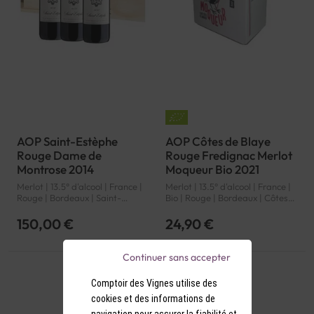
AOP Saint-Estèphe
AOP Côtes de Blaye
Rouge Dame de
Rouge Fredignac Merlot
Montrose 2014
Moqueur Bio 2021
Merlot | 13.5° d'alcool | France |
Merlot | 13.5° d'alcool | France |
Rouge | Bordeaux | Saint-
Bio | Rouge | Bordeaux | Côtes
Estèphe | AOP
de Blaye | AOP
150,00 €
24,90 €
Continuer sans accepter
Comptoir des Vignes utilise des
Promotion
cookies et des informations de