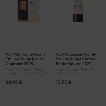
AOP Montagne-Saint-
AOP Puisseguin-Saint-
Emilion Rouge Reclos
Emilion Rouge Chateau
Couronne 2023
Pontet Bayard 2022
Merlot | 14° d'alcool | France |
Merlot, Cabernet Franc | 14°
Rouge | Bordeaux | Montagne-
d'alcool | France | Rouge |
Saint-Emilion | AOP
Bordeaux | Puisseguin-Saint-
Emilion | AOP
49,90 €
10,90 €