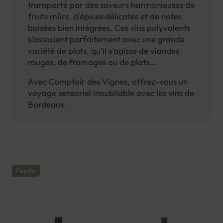
transporté par des saveurs harmonieuses de
appellations prestigieuses, telles que Saint-
fruits mûrs, d'épices délicates et de notes
Émilion, Pauillac, Margaux et Saint-Julien,
boisées bien intégrées. Ces vins polyvalents
chacune offrant des caractéristiques
s'associent parfaitement avec une grande
spécifiques. Des
vins rouges
puissants aux
variété de plats, qu'il s'agisse de viandes
vins blancs
frais et fruités, il y en a pour tous
rouges, de fromages ou de plats
les goûts.
gastronomiques.
Avec Comptoir des Vignes, offrez-vous un
voyage sensoriel inoubliable avec les vins de
Bordeaux.
Pépite