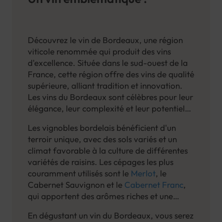
Découvrez le vin de Bordeaux, une région
viticole renommée qui produit des vins
d'excellence. Située dans le sud-ouest de la
France, cette région offre des vins de qualité
supérieure, alliant tradition et innovation.
Les vins du Bordeaux sont célèbres pour leur
élégance, leur complexité et leur potentiel
de vieillissement.
Les vignobles bordelais bénéficient d'un
terroir unique, avec des sols variés et un
climat favorable à la culture de différentes
variétés de raisins. Les cépages les plus
couramment utilisés sont le
Merlot
, le
Cabernet Sauvignon et le
Cabernet Franc
,
qui apportent des arômes riches et une
structure équilibrée aux vins. Les vins du
En dégustant un vin du Bordeaux, vous serez
Bordeaux se déclinent en plusieurs