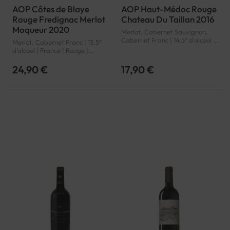
AOP Côtes de Blaye
AOP Haut-Médoc Rouge
Rouge Fredignac Merlot
Chateau Du Taillan 2016
Moqueur 2020
Merlot, Cabernet Sauvignon,
Cabernet Franc | 14.5° d'alcool |
Merlot, Cabernet Franc | 13.5°
France | Rouge | Bordeaux |
d'alcool | France | Rouge |
Haut-Médoc | AOP
Bordeaux | Côtes de Blaye |
AOP
24,90 €
17,90 €