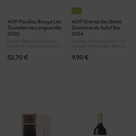
AOP Pauillac Rouge Les
AOP Graves Sec Blanc
Tourelles de Longueville
Domaine du Salut Bio
2020
2024
Merlot, Cabernet Sauvignon,
Sémillon, Sauvignon Blanc | 13°
Cabernet Franc | 14° d'alcool |
d'alcool | France | Bio | Blanc |
France | Rouge | Bordeaux |
Bordeaux | Graves | AOP
Pauillac | AOP
52,70 €
9,90 €