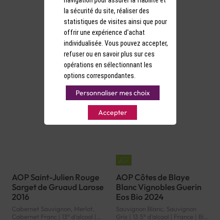
navigation pour assurer la fiabilité et
la sécurité du site, réaliser des
statistiques de visites ainsi que pour
offrir une expérience d'achat
individualisée. Vous pouvez accepter,
refuser ou en savoir plus sur ces
opérations en sélectionnant les
options correspondantes.
Personnaliser mes choix
Accepter
AOP Saint-Julien Rouge
AOP Côtes de Blaye
Sarget de Gruaud Larose
Blanc Vignobles Guerin
2016
Eos Bio 2024
Cabernet Sauvignon, Merlot,
Sauvignon Blanc, Sauvignon
Cabernet Franc | 13° d'alcool |
Gris | 13.5° d'alcool | France | Bio