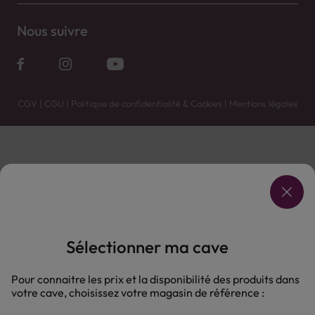
Nous suivre
CGV
|
CGU
|
Politique de confidentialité & Cookies
|
Mentions légales
Vente uniquement en caves. Contactez votre caviste pour plus de renseignements.
Les prix et promotions affichés peuvent varier selon le point de vente.
L'ABUS D'ALCOOL EST DANGEREUX POUR LA SANTÉ, À CONSOMMER AVEC MODÉRATION.
Sélectionner ma cave
Pour connaitre les prix et la disponibilité des produits dans
votre cave, choisissez votre magasin de référence :