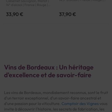
Cabernet Sauvignon, Merlot |
Bordeaux | Pomerol | AOP
14° d'alcool | France | Rouge |
Bordeaux | Saint-Emilion grand
cru | AOP
33,90 €
37,90 €
Page
Vins de Bordeaux : Un héritage
d'excellence et de savoir-faire
Les vins de Bordeaux, mondialement reconnus, sont le fruit
d'un terroir exceptionnel, d'un savoir-faire ancestral et
d'une passion pour la viticulture.
Comptoir des Vignes
vous
invite à découvrir l'histoire, les secrets de fabrication, les