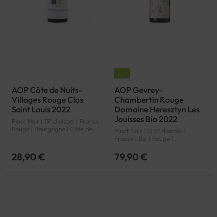
AOP Côte de Nuits-
AOP Gevrey-
Villages Rouge Clos
Chambertin Rouge
Saint Louis 2022
Domaine Heresztyn Les
Jouisses Bio 2022
Pinot Noir | 13° d'alcool | France |
Rouge | Bourgogne | Côte de
Pinot Noir | 13.5° d'alcool |
Nuits-Villages | AOP
France | Bio | Rouge |
Bourgogne | Gevrey-
Chambertin | AOP
28,90 €
79,90 €
Page