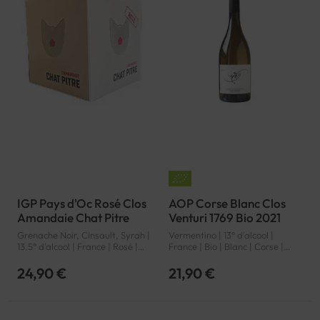
IGP Pays d'Oc Rosé Clos
AOP Corse Blanc Clos
Amandaie Chat Pitre
Venturi 1769 Bio 2021
Grenache Noir, Cinsault, Syrah |
Vermentino | 13° d'alcool |
13.5° d'alcool | France | Rosé |
France | Bio | Blanc | Corse |
Languedoc-Roussillon | Pays
Corse | AOP
d'Oc | IGP
24,90 €
21,90 €