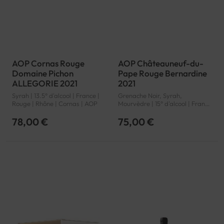
AOP Cornas Rouge
AOP Châteauneuf-du-
Domaine Pichon
Pape Rouge Bernardine
ALLEGORIE 2021
2021
Syrah | 13.5° d'alcool | France |
Grenache Noir, Syrah,
Rouge | Rhône | Cornas | AOP
Mourvèdre | 15° d'alcool | France
| Rouge | Rhône | Châteauneuf-
du-Pape | AOP
78,00 €
75,00 €