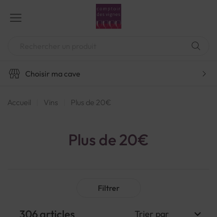
Aller
au
contenu
Chercher
Choisir ma cave
Accueil
Vins
Plus de 20€
Plus de 20€
Filtrer
306
articles