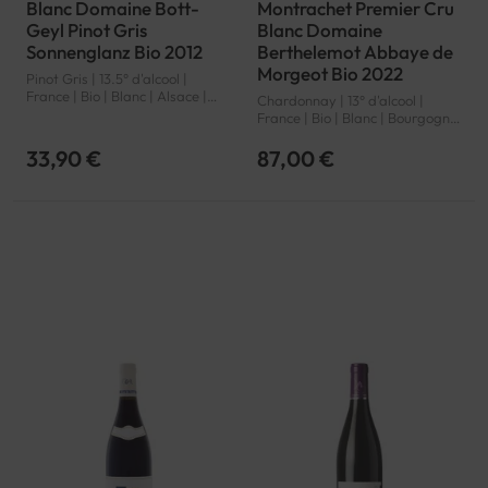
Blanc Domaine Bott-
Montrachet Premier Cru
Geyl Pinot Gris
Blanc Domaine
Sonnenglanz Bio 2012
Berthelemot Abbaye de
Morgeot Bio 2022
Pinot Gris | 13.5° d'alcool |
France | Bio | Blanc | Alsace |
Chardonnay | 13° d'alcool |
Alsace grand cru | AOP
France | Bio | Blanc | Bourgogne
| Chassagne-Montrachet
Premier Cru | AOP
33,90 €
87,00 €