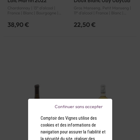
Loic Martin 2022
Doux Blanc Uby Ubycub
Chardonnay | 13° d'alcool |
Gros Manseng, Petit Manseng |
France | Blanc | Bourgogne |
11° d'alcool | France | Blanc |
Saint-Véran | AOP
Sud-Ouest | Côtes de Gascogne
| IGP
38,90 €
22,50 €
Continuer sans accepter
Comptoir des Vignes utilise des
cookies et des informations de
navigation pour assurer la fiabilité et
la sécurité du site, réaliser des