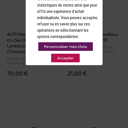
statistiques de visites ainsi que pour
offrir une expérience d'achat
individualisée. Vous pouvez accepter,
refuser ou en savoir plus sur ces
opérations en sélectionnant les
AOP Mercurey premier
AOP Jurançon Moelleux
options correspondantes.
cru Sec Blanc Domaine
Blanc Uroulat 2018
Lorenzon 1er Cru
Personnaliser mes choix
Petit Manseng | 13° d'alcool |
Champs Martin 2020
France | Blanc | Sud-Ouest |
Jurançon | AOP
Accepter
Chardonnay | 12.5° d'alcool |
France | Blanc | Bourgogne |
Mercurey premier cru | AOP
70,00 €
21,00 €