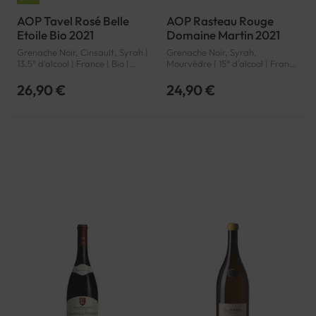
AOP Tavel Rosé Belle
AOP Rasteau Rouge
Etoile Bio 2021
Domaine Martin 2021
Grenache Noir, Cinsault, Syrah |
Grenache Noir, Syrah,
13.5° d'alcool | France | Bio |
Mourvèdre | 15° d'alcool | France
Rosé | Rhône | Tavel | AOP
| Rouge | Rhône | Rasteau | AOP
26,90 €
24,90 €