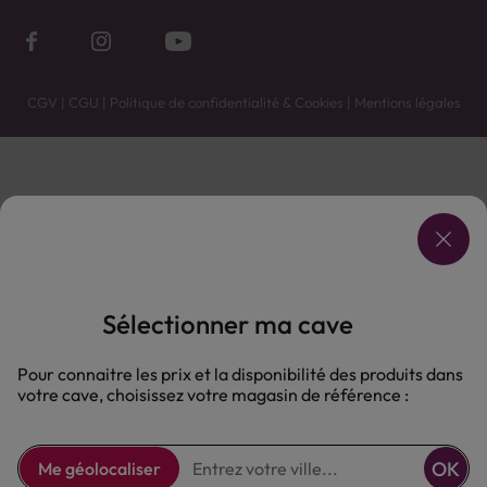
CGV
|
CGU
|
Politique de confidentialité & Cookies
|
Mentions légales
Vente uniquement en caves. Contactez votre caviste pour plus de renseignements.
Les prix et promotions affichés peuvent varier selon le point de vente.
L'ABUS D'ALCOOL EST DANGEREUX POUR LA SANTÉ, À CONSOMMER AVEC MODÉRATION.
Sélectionner ma cave
Pour connaitre les prix et la disponibilité des produits dans
votre cave, choisissez votre magasin de référence :
OK
Me géolocaliser