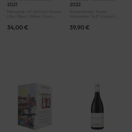
2021
2022
Marsanne | 14° d'alcool | France
Grenache Noir, Syrah,
| Bio | Blanc | Rhône | Saint-
Mourvèdre | 14.5° d'alcool |
Péray | AOP
France | Bio | Rouge | Rhône |
Vacqueyras | AOP
34,00 €
39,90 €