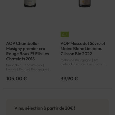
AOP Chambolle-
AOP Muscadet Sèvre et
Musigny premier cru
Maine Blanc Lieubeau
Rouge Roux Et Fils Les
Clisson Bio 2022
Chatelots 2018
Melon de Bourgogne | 12°
d'alcool | France | Bio | Blanc |
Pinot Noir | 13.5° d'alcool |
Loire | Muscadet Sèvre et Maine
France | Rouge | Bourgogne |
| AOP
Chambolle-Musigny premier cru
| AOP
105,00 €
39,90 €
Vins, sélection à partir de 20€ !