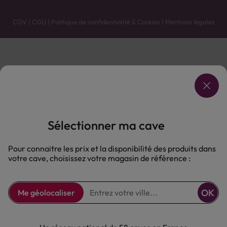
CGV
|
CGU
|
Politique de confidentialité & Cookies
|
Mentions légales
Vente uniquement en caves. Contactez votre caviste pour plus de renseignements.
Les prix et promotions affichés peuvent varier selon le point de vente.
L'ABUS D'ALCOOL EST DANGEREUX POUR LA SANTÉ, À CONSOMMER AVEC MODÉRATION.
Sélectionner ma cave
Pour connaitre les prix et la disponibilité des produits dans
votre cave, choisissez votre magasin de référence :
OK
Me géolocaliser