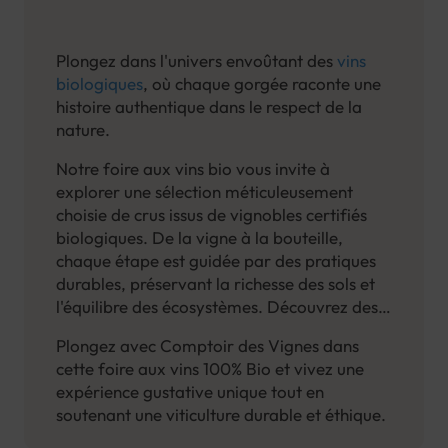
Plongez dans l'univers envoûtant des
vins
biologiques
, où chaque gorgée raconte une
histoire authentique dans le respect de la
nature.
Notre foire aux vins bio vous invite à
explorer une sélection méticuleusement
choisie de crus issus de vignobles certifiés
biologiques. De la vigne à la bouteille,
chaque étape est guidée par des pratiques
durables, préservant la richesse des sols et
l'équilibre des écosystèmes. Découvrez des
vins
,
bières
et
spiritueux
qui incarnent la
Plongez avec Comptoir des Vignes dans
rencontre harmonieuse entre la terre et le
cette foire aux vins 100% Bio et vivez une
terroir.
expérience gustative unique tout en
soutenant une viticulture durable et éthique.