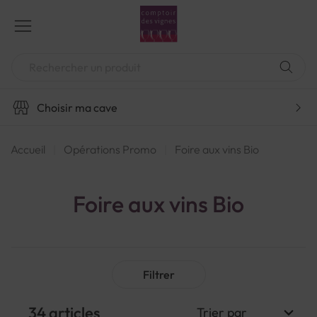
Aller
au
contenu
Chercher
Choisir ma cave
Accueil
Opérations Promo
Foire aux vins Bio
Foire aux vins Bio
Filtrer
34
articles