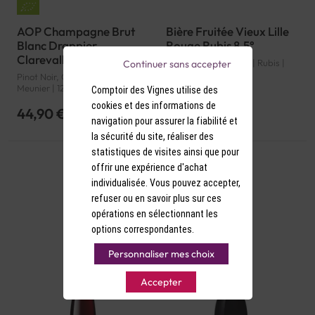
AOP Champagne Brut
Bière Fruitée Vieux Lille
Blanc Drappier
Rouge Rubis 8.5°
Clarevallis Bio
8.5° d'alcool | France | Rubis |
Continuer sans accepter
Bière fruitée
Pinot Noir, Chardonnay, Pinot
Meunier | 12° d'alcool | France |
Comptoir des Vignes utilise des
Bio | Blanc | Champagne |
cookies et des informations de
Champagne | AOP
44,90 €
3,20 €
navigation pour assurer la fiabilité et
la sécurité du site, réaliser des
statistiques de visites ainsi que pour
offrir une expérience d'achat
individualisée. Vous pouvez accepter,
refuser ou en savoir plus sur ces
opérations en sélectionnant les
options correspondantes.
Personnaliser mes choix
Accepter