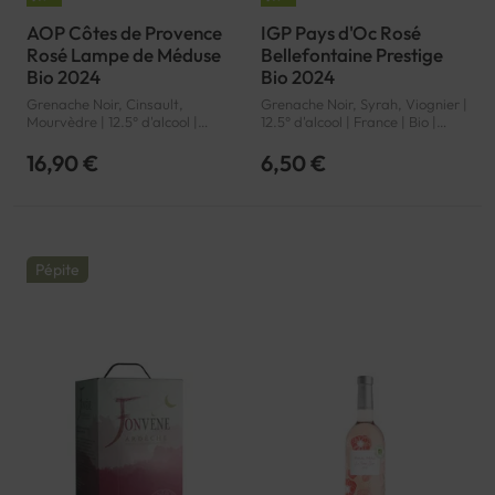
AOP Côtes de Provence
IGP Pays d'Oc Rosé
Rosé Lampe de Méduse
Bellefontaine Prestige
Bio 2024
Bio 2024
Grenache Noir, Cinsault,
Grenache Noir, Syrah, Viognier |
Mourvèdre | 12.5° d'alcool |
12.5° d'alcool | France | Bio |
France | Bio | Rosé | Provence |
Rosé | Languedoc-Roussillon |
Côtes de Provence | AOP
Pays d'Oc | IGP
16,90 €
6,50 €
Pépite