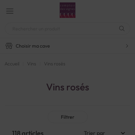
Aller
au
contenu
Chercher
Choisir ma cave
Accueil
Vins
Vins rosés
Vins rosés
Filtrer
118
articles