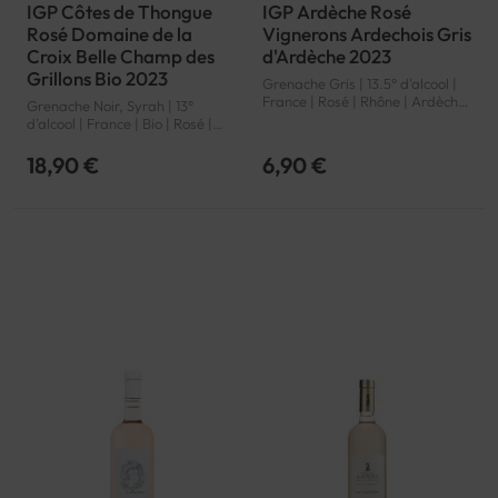
IGP Côtes de Thongue
IGP Ardèche Rosé
Rosé Domaine de la
Vignerons Ardechois Gris
Croix Belle Champ des
d'Ardèche 2023
Grillons Bio 2023
Grenache Gris | 13.5° d'alcool |
France | Rosé | Rhône | Ardèche
Grenache Noir, Syrah | 13°
| IGP
d'alcool | France | Bio | Rosé |
Languedoc-Roussillon | Côtes
de Thongue | IGP
18,90 €
6,90 €