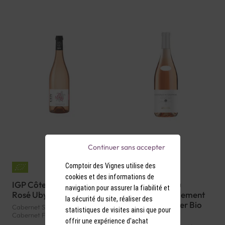
Continuer sans accepter
Comptoir des Vignes utilise des
cookies et des informations de
IGP Côtes de Gascogne
AOP Coteaux du
navigation pour assurer la fiabilité et
Rosé Uby N°26 Bio 2023
Giennois Rosé Clement
la sécurité du site, réaliser des
Et Florian Berthier Bio
Cabernet Sauvignon, Merlot,
statistiques de visites ainsi que pour
2025
Cabernet Franc | 11.5° d'alcool |
offrir une expérience d'achat
France | Bio | Rosé | Sud-Ouest |