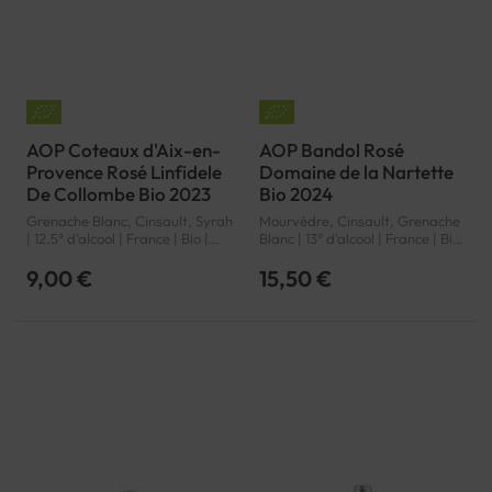
AOP Coteaux d'Aix-en-
AOP Bandol Rosé
Provence Rosé Linfidele
Domaine de la Nartette
De Collombe Bio 2023
Bio 2024
Grenache Blanc, Cinsault, Syrah
Mourvèdre, Cinsault, Grenache
| 12.5° d'alcool | France | Bio |
Blanc | 13° d'alcool | France | Bio
Rosé | Provence | Coteaux d'Aix-
| Rosé | Provence | Bandol | AOP
en-Provence | AOP
9,00 €
15,50 €