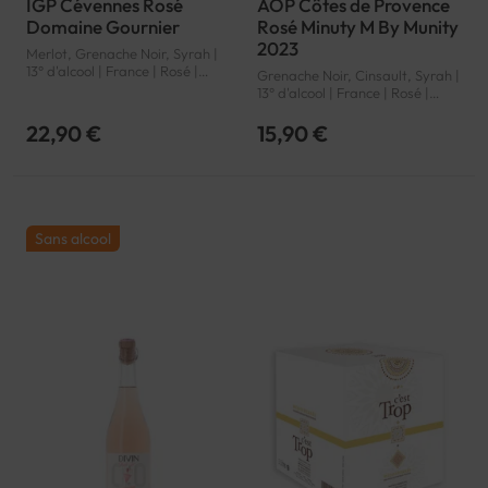
IGP Cévennes Rosé
AOP Côtes de Provence
Domaine Gournier
Rosé Minuty M By Munity
2023
Merlot, Grenache Noir, Syrah |
13° d'alcool | France | Rosé |
Grenache Noir, Cinsault, Syrah |
Languedoc-Roussillon |
13° d'alcool | France | Rosé |
Cévennes | IGP
Provence | Côtes de Provence |
AOP
22,90 €
15,90 €
Sans alcool