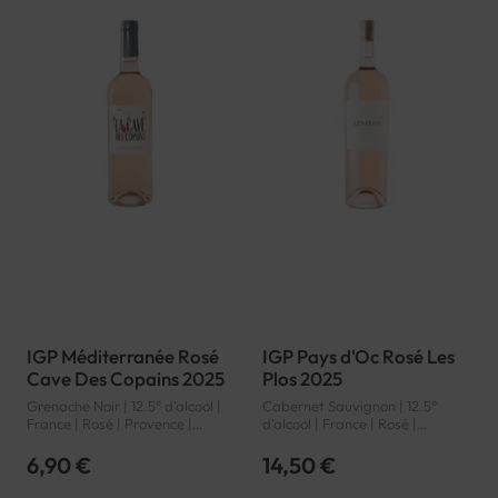
IGP Méditerranée Rosé
IGP Pays d'Oc Rosé Les
Cave Des Copains 2025
Plos 2025
Grenache Noir | 12.5° d'alcool |
Cabernet Sauvignon | 12.5°
France | Rosé | Provence |
d'alcool | France | Rosé |
Méditerranée | IGP
Languedoc-Roussillon | Pays
d'Oc | IGP
6,90 €
14,50 €