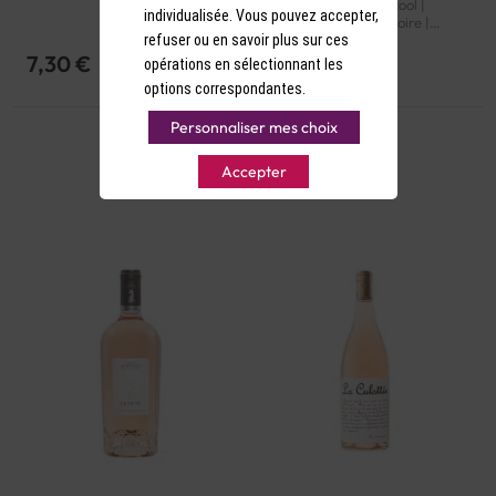
Pinot Noir | 12.5° d'alcool |
Côtes de Gascogne | IGP
individualisée. Vous pouvez accepter,
France | Bio | Rosé | Loire |
Coteaux du Giennois | AOP
refuser ou en savoir plus sur ces
7,30 €
9,30 €
opérations en sélectionnant les
options correspondantes.
Personnaliser mes choix
Accepter