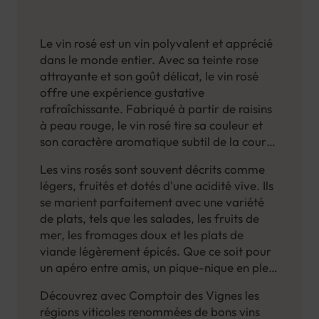
Le vin rosé est un vin polyvalent et apprécié
dans le monde entier. Avec sa teinte rose
attrayante et son goût délicat, le vin rosé
offre une expérience gustative
rafraîchissante. Fabriqué à partir de raisins
à peau rouge, le vin rosé tire sa couleur et
son caractère aromatique subtil de la courte
période de macération des raisins avec leur
Les vins rosés sont souvent décrits comme
peau. Cette technique permet d'obtenir des
légers, fruités et dotés d'une acidité vive. Ils
vins rosés aux nuances allant du pâle au plus
se marient parfaitement avec une variété
intense.
de plats, tels que les salades, les fruits de
mer, les fromages doux et les plats de
viande légèrement épicés. Que ce soit pour
un apéro entre amis, un pique-nique en plein
air ou une dégustation de vins, le vin rosé est
Découvrez avec Comptoir des Vignes les
un choix populaire et élégant.
régions viticoles renommées de bons vins