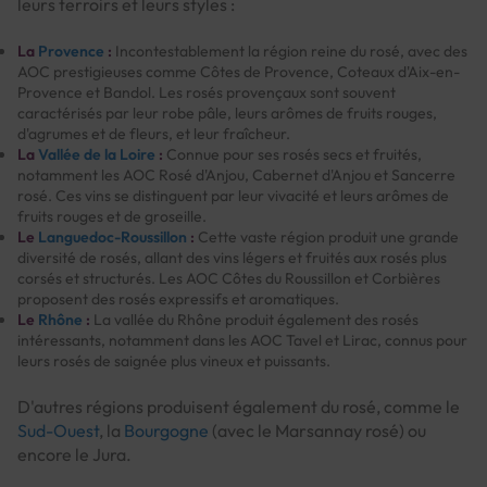
leurs terroirs et leurs styles :
La
Provence
:
Incontestablement la région reine du rosé, avec des
AOC prestigieuses comme Côtes de Provence, Coteaux d'Aix-en-
Provence et Bandol. Les rosés provençaux sont souvent
caractérisés par leur robe pâle, leurs arômes de fruits rouges,
d'agrumes et de fleurs, et leur fraîcheur.
La
Vallée de la Loire
:
Connue pour ses rosés secs et fruités,
notamment les AOC Rosé d'Anjou, Cabernet d'Anjou et Sancerre
rosé. Ces vins se distinguent par leur vivacité et leurs arômes de
fruits rouges et de groseille.
Le
Languedoc-Roussillon
:
Cette vaste région produit une grande
diversité de rosés, allant des vins légers et fruités aux rosés plus
corsés et structurés. Les AOC Côtes du Roussillon et Corbières
proposent des rosés expressifs et aromatiques.
Le
Rhône
:
La vallée du Rhône produit également des rosés
intéressants, notamment dans les AOC Tavel et Lirac, connus pour
leurs rosés de saignée plus vineux et puissants.
D'autres régions produisent également du rosé, comme le
Sud-Ouest
, la
Bourgogne
(avec le Marsannay rosé) ou
encore le Jura.