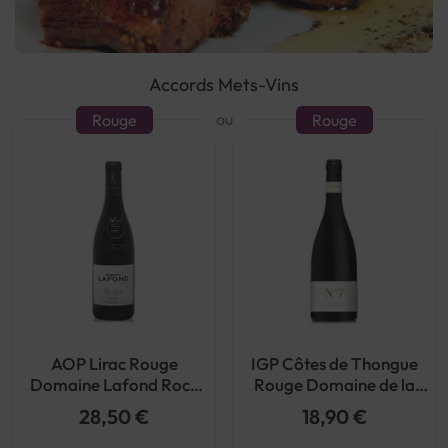
Accords Mets-Vins
ou
Rouge
Rouge
AOP Lirac Rouge
IGP Côtes de Thongue
Domaine Lafond Roc-
Rouge Domaine de la
Epine Bio
Croix Belle Cuvee N°7
28,50 €
18,90 €
2019