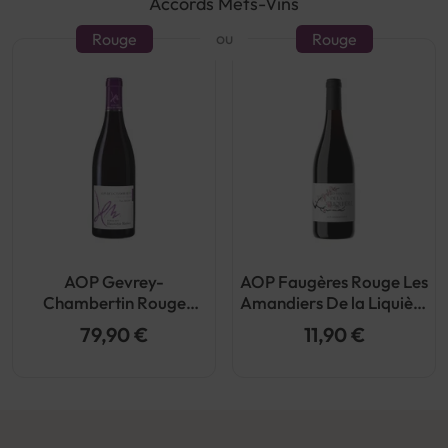
Accords Mets-Vins
ou
Rouge
Rouge
AOP Gevrey-
AOP Faugères Rouge Les
Chambertin Rouge
Amandiers De la Liquière
Jouises Bio 2020
2022
79,90 €
11,90 €