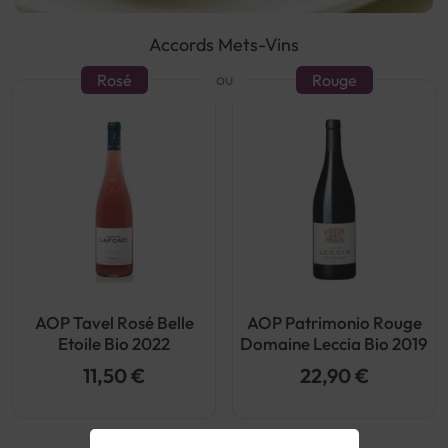
Accords Mets-Vins
ou
Rosé
Rouge
AOP Tavel Rosé Belle
AOP Patrimonio Rouge
Etoile Bio 2022
Domaine Leccia Bio 2019
11,50 €
22,90 €