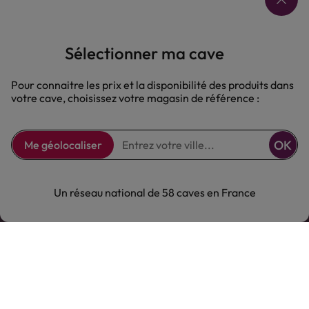
Sélectionner ma cave
Pour connaitre les prix et la disponibilité des produits dans
votre cave, choisissez votre magasin de référence :
Comptoir des Vignes
OK
Me géolocaliser
Comptoir des Vignes
Notre offre
Un réseau national de 58 caves en France
Notre offre
Nous suivre