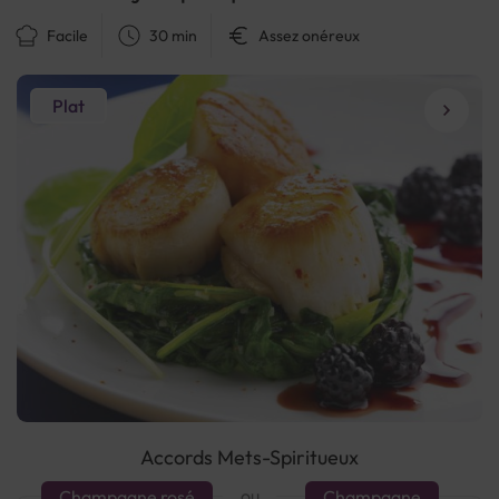
Facile
30 min
Assez onéreux
Plat
Accords Mets-Spiritueux
ou
Champagne rosé
Champagne