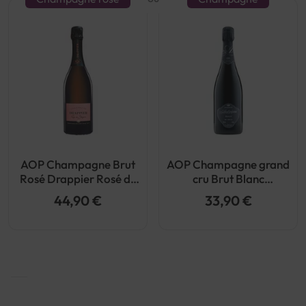
AOP Champagne Brut
AOP Champagne grand
Rosé Drappier Rosé de
cru Brut Blanc
Saignée
Champagne Autréau
44,90 €
33,90 €
Réserve