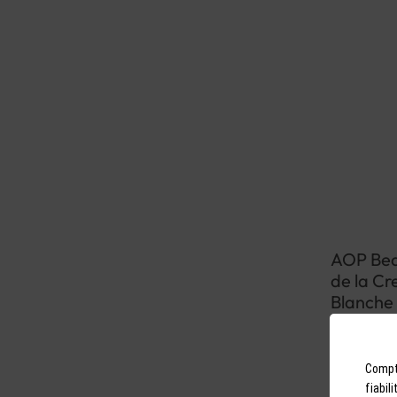
AOP Bea
de la Cr
Blanche
Chardonnay | 
Beaujolais | 
Compto
fiabil