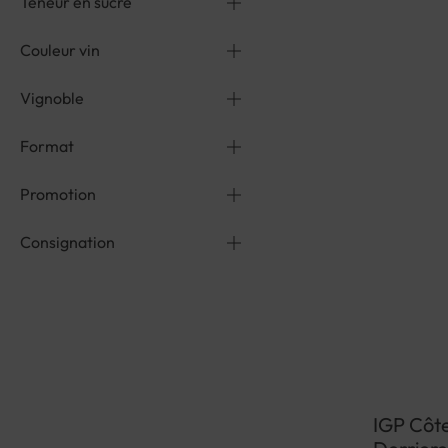
Teneur en sucre
Couleur vin
Vignoble
Format
Promotion
Consignation
IGP Côt