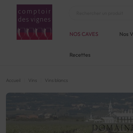
Aller
au
Chercher
contenu
NOS CAVES
Nos V
Recettes
Accueil
Vins
Vins blancs