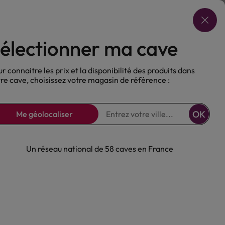
Choisir ma cave
électionner ma cave
ux
Nos Bières
Sans alcool
r connaitre les prix et la disponibilité des produits dans
re cave, choisissez votre magasin de référence :
OK
Me géolocaliser
Un réseau national de 58 caves en France