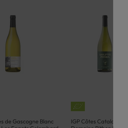
es de Gascogne Blanc
IGP Côtes Catalanes B