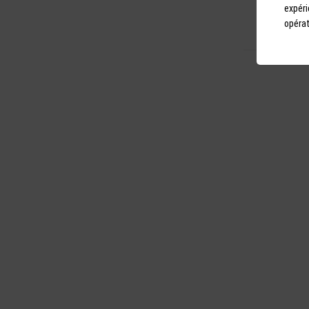
11,90 
expéri
opérat