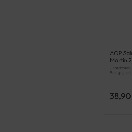
AOP Sain
Martin 
Chardonnay | 
Bourgogne | 
38,90