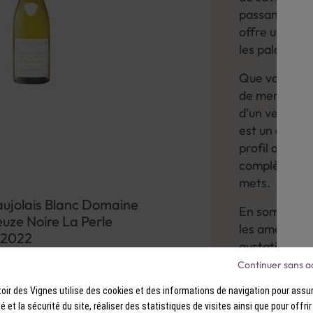
passant par 
offre une gam
les palais.
Que vous sou
de mer, une s
d'un verre raf
est un choix 
profil aromat
complète har
mets.
ujolais Blanc Domaine
En somme, le 
euze Noire La Perle
les amateurs 
 2022
gustative lég
13° d'alcool | France | Blanc |
diversité des
Continuer sans a
Beaujolais | AOP
Vignes et lai
ir des Vignes utilise des cookies et des informations de navigation pour assur
exquis et leu
ité et la sécurité du site, réaliser des statistiques de visites ainsi que pour offri