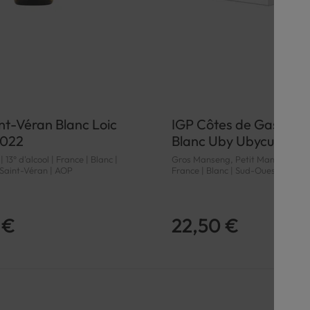
t-Véran Blanc Loic
IGP Côtes de Gascog
2022
Blanc Uby Ubycub
13° d'alcool | France | Blanc |
Gros Manseng, Petit Manseng | 11° 
Saint-Véran | AOP
France | Blanc | Sud-Ouest | Côt
| IGP
 €
22,50 €