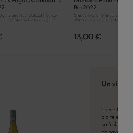
e Les Fagots Colombard
Domaine Pithon Mon Pt
22
Bio 2022
ni Blanc | 11.5° d'alcool | France |
Grenache Gris, Grenache Blanc, M
Ouest | Côtes de Gascogne | IGP
d'alcool | France | Bio | Blanc | L
Roussillon | Côtes Catalanes | IGP
€
13,00 €
Un vin in
Le vin blanc e
claire et à p
sa fraîcheur,
de saveurs. 