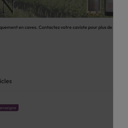
quement en caves. Contactez votre caviste pour plus de rense
icles
é enseigne