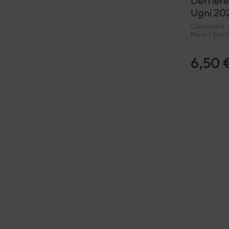
Derrier
Ugni 20
Colombard, Ug
Blanc | Sud-
6,50 