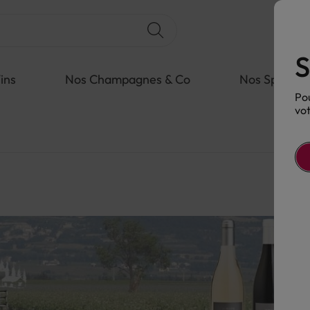
S
ins
Nos Champagnes & Co
Nos Spiritue
Pou
vot