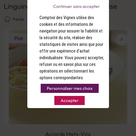
Linguine au pesto et tomates cerise
Continuer sans accepter
Comptoir des Vignes utilise des
Facile
20 min
Bon marché
cookies et des informations de
navigation pour assurer la fiabilité et
la sécurité du site, réaliser des
Plat
statistiques de visites ainsi que pour
offrir une expérience d'achat
individualisée. Vous pouvez accepter,
refuser ou en savoir plus sur ces
opérations en sélectionnant les
options correspondantes.
Personnaliser mes choix
Accepter
Accords Mets-Vins