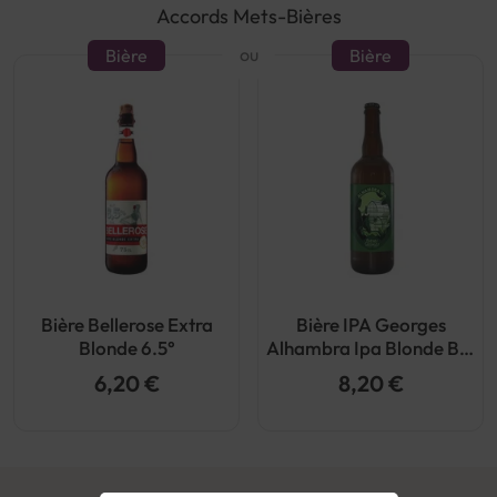
Accords Mets-Bières
ou
Bière
Bière
Bière Bellerose Extra
Bière IPA Georges
Blonde 6.5°
Alhambra Ipa Blonde Bio
5.5°
6,20 €
8,20 €