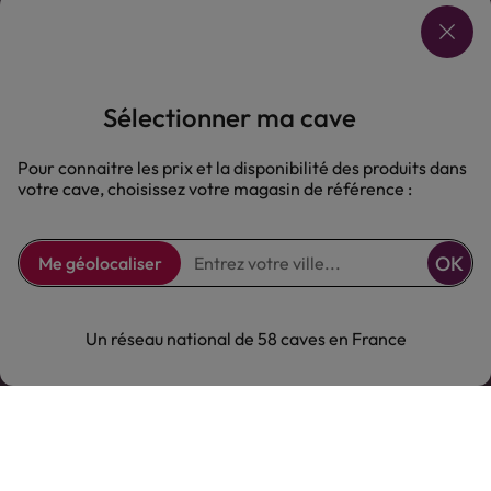
Sélectionner ma cave
Pour connaitre les prix et la disponibilité des produits dans
votre cave, choisissez votre magasin de référence :
Comptoir des Vignes
OK
Me géolocaliser
Comptoir des Vignes
Notre offre
Un réseau national de 58 caves en France
Notre offre
Nous suivre