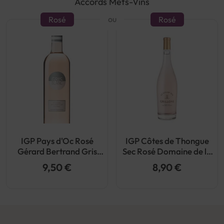
Accords Mets-Vins
ou
Rosé
Rosé
IGP Pays d'Oc Rosé
IGP Côtes de Thongue
Gérard Bertrand Gris
Sec Rosé Domaine de la
Blanc 2024
Croix Belle Champ des
9,50 €
8,90 €
Grillons Bio 2024