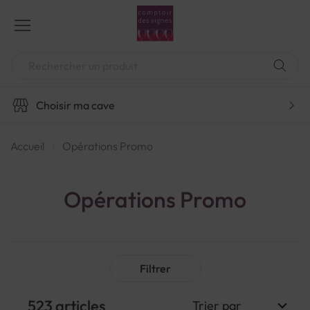
Aller
au
contenu
Chercher
Choisir ma cave
Accueil
Opérations Promo
Opérations Promo
Filtrer
523
articles