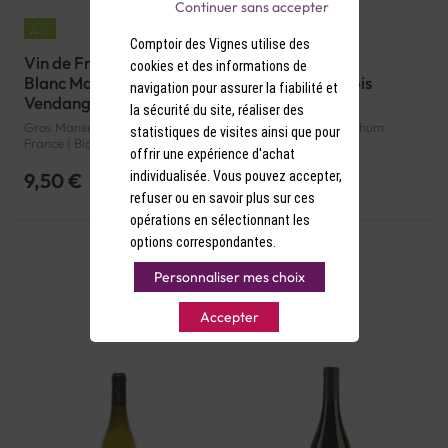
Continuer sans accepter
Comptoir des Vignes utilise des
Vin de France Demi-sec
Rhum Ambré
cookies et des informations de
Blanc Ma Petite
Barbancourt Trois
navigation pour assurer la fiabilité et
Vendange Bio 2025
Etoiles 4 ans 43°
la sécurité du site, réaliser des
Gros Manseng | 12.5° d'alcool |
43° d'alcool | Haïti | Rhum
statistiques de visites ainsi que pour
France | Bio | Blanc | Sud-Ouest
Ambré
offrir une expérience d'achat
| Vin de France | VDF
individualisée. Vous pouvez accepter,
9,50 €
39,00 €
refuser ou en savoir plus sur ces
opérations en sélectionnant les
options correspondantes.
Personnaliser mes choix
Accepter