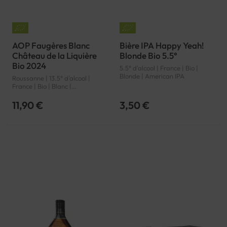
AOP Faugères Blanc
Bière IPA Happy Yeah!
Château de la Liquière
Blonde Bio 5.5°
Bio 2024
5.5° d'alcool | France | Bio |
Blonde | American IPA
Roussanne | 13.5° d'alcool |
France | Bio | Blanc |
Languedoc-Roussillon |
Faugères | AOP
11,90 €
3,50 €