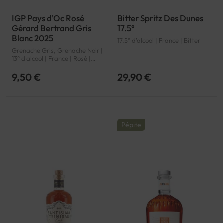
IGP Pays d'Oc Rosé
Bitter Spritz Des Dunes
Gérard Bertrand Gris
17.5°
Blanc 2025
17.5° d'alcool | France | Bitter
Grenache Gris, Grenache Noir |
13° d'alcool | France | Rosé |
Languedoc-Roussillon | Pays
d'Oc | IGP
9,50 €
29,90 €
Pépite