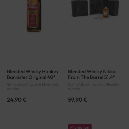
Blended Whisky Hankey
Blended Whisky Nikka
Bannister Original 40°
From The Barrel 51.4°
40° d'alcool | Écosse | Blended
51.4° d'alcool | Japon | Blended
Whisky
Whisky
24,90 €
59,90 €
Promotion