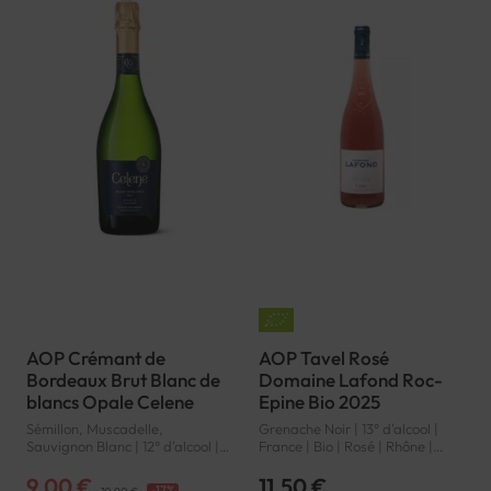
AOP Crémant de
AOP Tavel Rosé
Bordeaux Brut Blanc de
Domaine Lafond Roc-
blancs Opale Celene
Epine Bio 2025
Sémillon, Muscadelle,
Grenache Noir | 13° d'alcool |
Sauvignon Blanc | 12° d'alcool |
France | Bio | Rosé | Rhône |
France | Blanc de blancs |
Tavel | AOP
Bordeaux | Crémant de
9,00 €
11,50 €
-17%