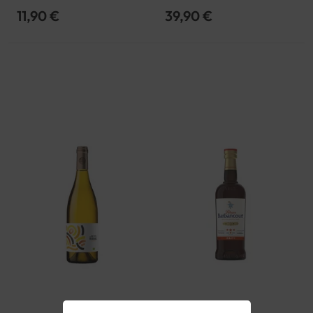
AOP
11,90 €
39,90 €