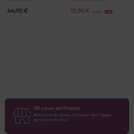
Languedoc-Roussillon |
Faugères | AOP
44,90 €
13,90 €
-6%
14,90 €
Page
58 caves en France
Retrouvez le réseau Comptoir des Vignes
partout en France !