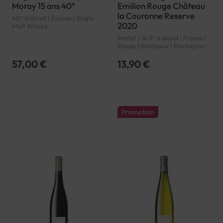
Moray 15 ans 40°
Emilion Rouge Château
la Couronne Reserve
40° d'alcool | Écosse | Single
2020
Malt Whisky
Merlot | 14.5° d'alcool | France |
Rouge | Bordeaux | Montagne-
Saint-Emilion | AOP
57,00 €
13,90 €
Promotion