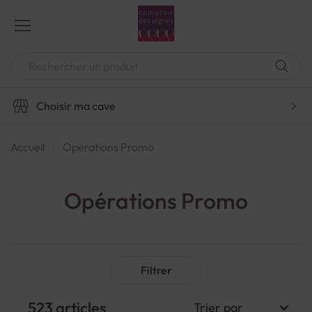
Aller
au
contenu
Chercher
Choisir ma cave
Accueil
Opérations Promo
Opérations Promo
Filtrer
523
articles