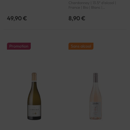
Chardonnay | 13.5° d'alcool |
France | Bio | Blanc |
Languedoc-Roussillon | Côtes
de Thongue | IGP
49,90 €
8,90 €
Promotion
Sans alcool