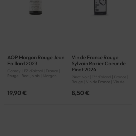
AOP Morgon Rouge Jean
Vin de France Rouge
Foillard 2023
Sylvain Rozier Coeur de
Pinot 2024
Gamay | 13° d'alcool | France |
Rouge | Beaujolais | Morgon |
Pinot Noir | 13° d'alcool | France |
AOP
Rouge | Vin de France | Vin de
France | VSIG
19,90 €
8,50 €