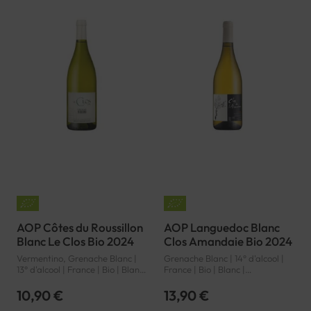
AOP Côtes du Roussillon
AOP Languedoc Blanc
Blanc Le Clos Bio 2024
Clos Amandaie Bio 2024
Vermentino, Grenache Blanc |
Grenache Blanc | 14° d'alcool |
13° d'alcool | France | Bio | Blanc
France | Bio | Blanc |
| Languedoc-Roussillon | Côtes
Languedoc-Roussillon |
du Roussillon | AOP
Languedoc | AOP
10,90 €
13,90 €