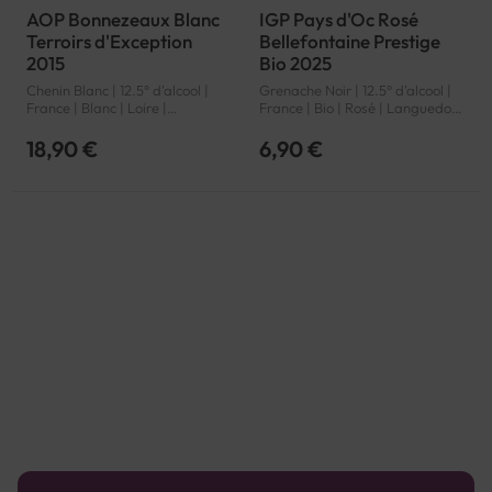
AOP Bonnezeaux Blanc
IGP Pays d'Oc Rosé
Terroirs d'Exception
Bellefontaine Prestige
2015
Bio 2025
Chenin Blanc | 12.5° d'alcool |
Grenache Noir | 12.5° d'alcool |
France | Blanc | Loire |
France | Bio | Rosé | Languedoc-
Bonnezeaux | AOP
Roussillon | Pays d'Oc | IGP
18,90 €
6,90 €
Page