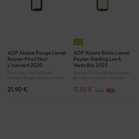
AOP Alsace Rouge Lionel
AOP Alsace Blanc Lionel
Reyser Pinot Noir
Reyser Riesling Les 4
L'Insolent 2020
Vents Bio 2023
Pinot Noir | 13.5° d'alcool |
Riesling | 12.5° d'alcool | France |
France | Rouge | Alsace | Alsace
Bio | Blanc | Alsace | Alsace |
| AOP
AOP
21,90 €
11,50 €
-9%
12,75 €