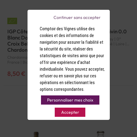
Continuer sans accepter
Comptoir des Vignes utilise des
IGP Côtes de Thongue
Touraine Rosé Divin 0.0
cookies et des informations de
Blanc Domaine de la
Pinot Noir, Côt, Gamay | 0°
navigation pour assurer la fiabilité et
Croix Belle Le
d'alcool | France | Rosé | Loire |
Touraine | VSIG
la sécurité du site, réaliser des
Chardonnay Bio 2024
statistiques de visites ainsi que pour
Chardonnay | 13.5° d'alcool |
France | Bio | Blanc |
offrir une expérience d'achat
Languedoc-Roussillon | Côtes
individualisée. Vous pouvez accepter,
de Thongue | IGP
8,50 €
10,90 €
-7%
9,15 €
refuser ou en savoir plus sur ces
opérations en sélectionnant les
options correspondantes.
Personnaliser mes choix
Accepter