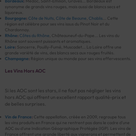
Bordeaux
:
Médoc, Saint-Émilion, Graves... Bordeaux est
synonyme de grands vins rouges, mais aussi de blancs secs et
liquoreux.
Bourgogne
:
Côte de Nuits
,
Côte de Beaune
,
Chablis
... Cette
région est célèbre pour ses vins issus du Pinot Noir et du
Chardonnay.
Rhône
:
Côtes du Rhône
, Châteauneuf-du-Pape... Les vins du
Rhône sont souvent puissants et aromatiques.
Loire
:
Sancerre, Pouilly-Fumé, Muscadet... La Loire offre une
grande variété de vins, des blancs secs aux rouges fruités.
Champagne
:
Région unique au monde pour ses vins effervescents.
Les Vins Hors AOC
Si les AOC sont les stars, il ne faut pas négliger les vins
hors AOC qui offrent un excellent rapport qualité-prix et
de belles surprises.
Vin de France
:
Cette appellation, créée en 2009, regroupe tous
les vins produits en France qui ne rentrent pas dans le cadre d'une
AOC ou d'une Indication Géographique Protégée (IGP). Les vins de
France offrent une grande liberté aux vignerons et permettent de