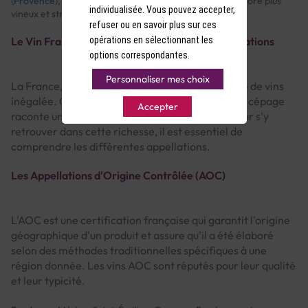
(
Provence
), fruités et gourmands (Rosé d'Anjou), ou encore plus
individualisée. Vous pouvez accepter,
vineux et structurés (Tavel).
refuser ou en savoir plus sur ces
Le Vin Français : Un Voyage à Travers les Appellations
opérations en sélectionnant les
options correspondantes.
Personnaliser mes choix
La France, terre de vignobles, offre une diversité de vins
inégalée. Chaque région, chaque terroir, chaque cépage
Accepter
raconte une histoire unique à travers son vin. Pour s'y
retrouver dans cette richesse, il est essentiel de
comprendre les différentes appellations.
Les Appellations d'Origine Contrôlée (AOC)
L'AOC est une certification française qui garantit l'origine
géographique d'un produit et assure qu'il a été élaboré
selon des méthodes traditionnelles spécifiques à une
région donnée. Les vins AOC sont réputés pour leur qualité
et leur typicité.