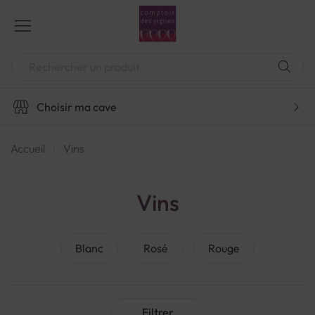
Aller
au
contenu
Chercher
Choisir ma cave
Accueil
Vins
Vins
Blanc
Rosé
Rouge
Filtrer