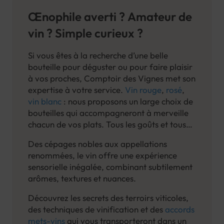
Œnophile averti ? Amateur de
vin ? Simple curieux ?
Si vous êtes à la recherche d’une belle
bouteille pour déguster ou pour faire plaisir
à vos proches, Comptoir des Vignes met son
expertise à votre service.
Vin rouge
,
rosé
,
vin blanc
: nous proposons un large choix de
bouteilles qui accompagneront à merveille
chacun de vos plats. Tous les goûts et tous
les budgets sont représentés dans notre cave
Des cépages nobles aux appellations
: l'occasion de découvrir des vins issus de
renommées, le vin offre une expérience
différentes régions françaises, et même de
sensorielle inégalée, combinant subtilement
l'étranger.
arômes, textures et nuances.
Découvrez les secrets des terroirs viticoles,
des techniques de vinification et des
accords
mets-vins
qui vous transporteront dans un