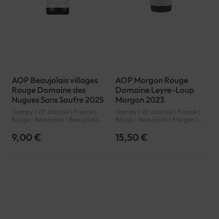
AOP Beaujolais villages
AOP Morgon Rouge
Rouge Domaine des
Domaine Leyre-Loup
Nugues Sans Soufre 2025
Morgon 2023
Gamay | 13° d'alcool | France |
Gamay | 13° d'alcool | France |
Rouge | Beaujolais | Beaujolais
Rouge | Beaujolais | Morgon |
villages | AOP
AOP
9,00 €
15,50 €