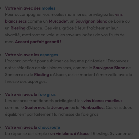
Votre vin avec des
moules
Pour accompagner vos moules marinières, privilégiez les
vins
blancs secs
comme un
Muscadet
, un
Sauvignon blanc
de Loire ou
un
Riesling
d'Alsace. Ces vins, grâce à leur fraîcheur et leur
vivacité, mettront en valeur les saveurs iodées de vos fruits de
mer.
Accord parfait garanti !
Votre vin avec les
asperges
L'accord parfait pour sublimer ce légume printanier ! Découvrez
notre sélection de vins blancs secs, comme le
Sauvignon Blanc
de
Sancerre ou le
Riesling
d'Alsace, qui se marient à merveille avec la
finesse des asperges.
Votre vin avec le
foie gras
Les accords traditionnels privilégient les
vins blancs moelleux
comme le
Sauternes
, le
Jurançon
ou le
Monbazillac
. Ces vins doux
équilibrent parfaitement la richesse du foie gras.
Votre vin avec la
choucroute
La réponse est simple :
un vin blanc d'Alsace
! Riesling, Sylvaner ou