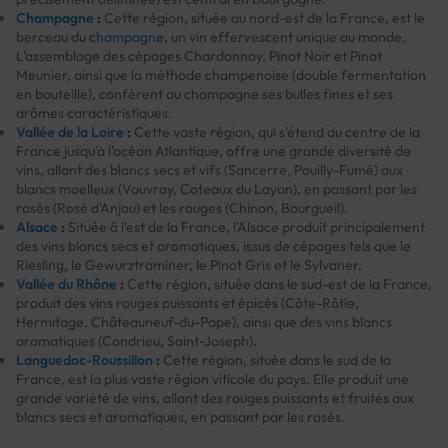
Champagne
:
Cette région, située au nord-est de la France, est le
berceau du
champagne
, un vin effervescent unique au monde.
L'assemblage des cépages Chardonnay, Pinot Noir et Pinot
Meunier, ainsi que la méthode champenoise (double fermentation
en bouteille), confèrent au champagne ses bulles fines et ses
arômes caractéristiques.
Vallée de la Loire
:
Cette vaste région, qui s'étend du centre de la
France jusqu'à l'océan Atlantique, offre une grande diversité de
vins, allant des blancs secs et vifs (Sancerre, Pouilly-Fumé) aux
blancs moelleux (Vouvray, Coteaux du Layon), en passant par les
rosés (Rosé d'Anjou) et les rouges (Chinon, Bourgueil).
Alsace
:
Située à l'est de la France, l'Alsace produit principalement
des vins blancs secs et aromatiques, issus de cépages tels que le
Riesling, le Gewurztraminer, le Pinot Gris et le Sylvaner.
Vallée du Rhône
:
Cette région, située dans le sud-est de la France,
produit des vins rouges puissants et épicés (Côte-Rôtie,
Hermitage, Châteauneuf-du-Pape), ainsi que des vins blancs
aromatiques (Condrieu, Saint-Joseph).
Languedoc-Roussillon
:
Cette région, située dans le sud de la
France, est la plus vaste région viticole du pays. Elle produit une
grande variété de vins, allant des rouges puissants et fruités aux
blancs secs et aromatiques, en passant par les rosés.