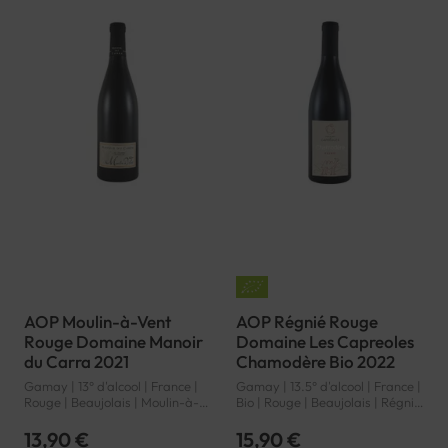
AOP Moulin-à-Vent
AOP Régnié Rouge
Rouge Domaine Manoir
Domaine Les Capreoles
du Carra 2021
Chamodère Bio 2022
Gamay | 13° d'alcool | France |
Gamay | 13.5° d'alcool | France |
Rouge | Beaujolais | Moulin-à-
Bio | Rouge | Beaujolais | Régnié
Vent | AOP
| AOP
13,90 €
15,90 €