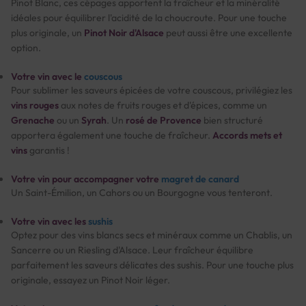
Pinot Blanc, ces cépages apportent la fraîcheur et la minéralité
idéales pour équilibrer l'acidité de la choucroute. Pour une touche
plus originale, un
Pinot Noir d'Alsace
peut aussi être une excellente
option.
Votre vin avec le
couscous
Pour sublimer les saveurs épicées de votre couscous, privilégiez les
vins rouges
aux notes de fruits rouges et d'épices, comme un
Grenache
ou un
Syrah
. Un
rosé de Provence
bien structuré
apportera également une touche de fraîcheur.
Accords mets et
vins
garantis !
Votre vin pour accompagner votre
magret de canard
Un Saint-Émilion, un Cahors ou un Bourgogne vous tenteront.
Votre vin avec les
sushis
Optez pour des vins blancs secs et minéraux comme un Chablis, un
Sancerre ou un Riesling d'Alsace. Leur fraîcheur équilibre
parfaitement les saveurs délicates des sushis. Pour une touche plus
originale, essayez un Pinot Noir léger.