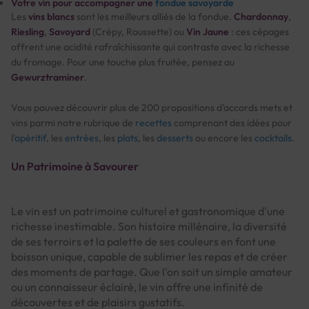
Votre vin pour accompagner une
fondue savoyarde
Les
vins blancs
sont les meilleurs alliés de la fondue.
Chardonnay
,
Riesling
,
Savoyard
(Crépy, Roussette) ou
Vin Jaune
: ces cépages
offrent une acidité rafraîchissante qui contraste avec la richesse
du fromage. Pour une touche plus fruitée, pensez au
Gewurztraminer
.
Vous pouvez découvrir plus de 200 propositions d'accords mets et
vins parmi notre rubrique de
recettes
comprenant des idées pour
l'
apéritif
, les
entrées
, les
plats
, les
desserts
ou encore les
cocktails
.
Un Patrimoine à Savourer
Le vin est un patrimoine culturel et gastronomique d'une
richesse inestimable. Son histoire millénaire, la diversité
de ses terroirs et la palette de ses couleurs en font une
boisson unique, capable de sublimer les repas et de créer
des moments de partage. Que l'on soit un simple amateur
ou un connaisseur éclairé, le vin offre une infinité de
découvertes et de plaisirs gustatifs.