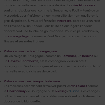
marie à merveille avec une variété de vins. Les
vins blancs secs
sont un choix classique, comme le Sancerre, le Pouilly-Fumé ou un
Muscadet. Leur fraîcheur et leur minéralité viennent équilibrer le
gras du poisson. Si vous préférez les
vins rosés
, optez pour un rosé
de Provence ou un Bandol. Leur fruité et leur légère rondeur
apporteront une touche de gourmandise. Pour les plus audacieux,
un
vin rouge léger
comme un Pinot Noir peut surprendre par sa
finesse et ses notes fruitées.
Votre vin avec un bœuf bourguignon
Un vin rouge de Bourgogne, comme un
Pommard
, un
Beaune
ou
un
Gevrey-Chambertin
, est le compagnon idéal du bœuf
bourguignon. Ses tanins soyeux et ses arômes fruités s'accordent à
merveille avec la richesse de ce plat.
Votre vin avec une blanquette de veau
Les meilleurs accords sont à trouver parmi les
vins blancs
comme
le
Chardonnay
de Bourgogne ou le
Riesling
d'
Alsace
. Ces cépages
offrent une fraîcheur et une acidité qui équilibrent parfaitement la
douceur de la blanquette.