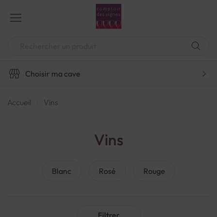
Aller
au
contenu
Chercher
Choisir ma cave
Accueil
Vins
Vins
Blanc
Rosé
Rouge
Filtrer