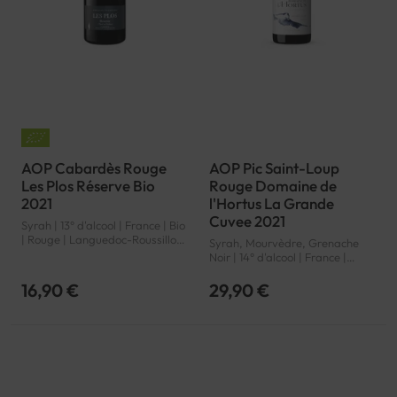
AOP Cabardès Rouge
AOP Pic Saint-Loup
Les Plos Réserve Bio
Rouge Domaine de
2021
l'Hortus La Grande
Cuvee 2021
Syrah | 13° d'alcool | France | Bio
| Rouge | Languedoc-Roussillon
Syrah, Mourvèdre, Grenache
| Cabardès | AOP
Noir | 14° d'alcool | France |
Rouge | Languedoc-Roussillon |
Pic Saint-Loup | AOP
16,90 €
29,90 €