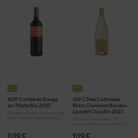
AOP Corbières Rouge
IGP Côtes Catalanes
sur Pilotis Bio 2023
Blanc Domaine Boudau
Le petit Closi Bio 2023
Carignan, Syrah, Grenache Noir
| 13.5° d'alcool | France | Bio |
Muscat D’Alexandrie | 13°
Rouge | Languedoc-Roussillon |
d'alcool | France | Bio | Blanc |
Corbières | AOP
Languedoc-Roussillon | Côtes
Catalanes | IGP
11,90 €
9,90 €