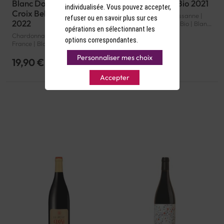
Blanc Domaine de la
Clos Amandaie Bio 2021
individualisée. Vous pouvez accepter,
Croix Belle Chardonnay
Grenache Blanc, Roussanne |
refuser ou en savoir plus sur ces
2022
14° d'alcool | France | Bio | Blanc
opérations en sélectionnant les
| Languedoc-Roussillon |
Chardonnay | 13.5° d'alcool |
Languedoc | AOP
options correspondantes.
France | Blanc | Languedoc-
Roussillon | Côtes de Thongue |
Personnaliser mes choix
IGP
19,90 €
13,90 €
Accepter