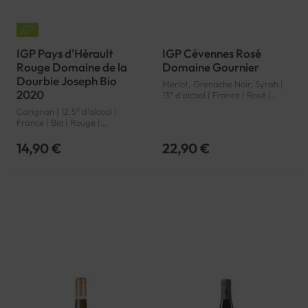
IGP Pays d'Hérault
IGP Cévennes Rosé
Rouge Domaine de la
Domaine Gournier
Dourbie Joseph Bio
Merlot, Grenache Noir, Syrah |
2020
13° d'alcool | France | Rosé |
Languedoc-Roussillon |
Carignan | 12.5° d'alcool |
Cévennes | IGP
France | Bio | Rouge |
Languedoc-Roussillon | Pays
d'Hérault | IGP
14,90 €
22,90 €