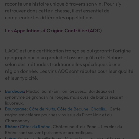
raconte une histoire unique à travers son vin. Pour s'y
retrouver dans cette richesse, il est essentiel de
comprendre les différentes appellations.
Les Appellations d'Origine Contrôlée (AOC)
L'AOC est une certification française qui garantit l'origine
géographique d'un produit et assure qu'il a été élaboré
selon des méthodes traditionnelles spécifiques à une
région donnée. Les vins AOC sont réputés pour leur qualité
et leur typicité.
Bordeaux
:
Médoc, Saint-Émilion, Graves... Bordeaux est
synonyme de grands vins rouges, mais aussi de blancs secs et
liquoreux.
Bourgogne
:
Côte de Nuits
,
Côte de Beaune
,
Chablis
... Cette
région est célèbre pour ses vins issus du Pinot Noir et du
Chardonnay.
Rhône
:
Côtes du Rhône
, Châteauneuf-du-Pape... Les vins du
Rhône sont souvent puissants et aromatiques.
Loire
:
Sancerre, Pouilly-Fumé, Muscadet... La Loire offre une