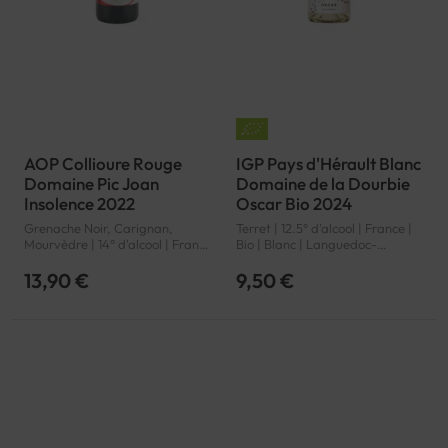
AOP Collioure Rouge
IGP Pays d'Hérault Blanc
Domaine Pic Joan
Domaine de la Dourbie
Insolence 2022
Oscar Bio 2024
Grenache Noir, Carignan,
Terret | 12.5° d'alcool | France |
Mourvèdre | 14° d'alcool | France
Bio | Blanc | Languedoc-
| Rouge | Languedoc-Roussillon
Roussillon | Pays d'Hérault | IGP
| Collioure | AOP
13,90 €
9,50 €