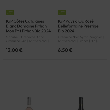
IGP Côtes Catalanes
IGP Pays d'Oc Rosé
Blanc Domaine Pithon
Bellefontaine Prestige
Mon Ptit Pithon Bio 2024
Bio 2024
Macabeu, Grenache Blanc,
Grenache Noir, Syrah, Viognier |
Grenache Gris | 12.5° d'alcool |
12.5° d'alcool | France | Bio |
France | Bio | Blanc |
Rosé | Languedoc-Roussillon |
Languedoc-Roussillon | Côtes
Pays d'Oc | IGP
13,00 €
6,50 €
Catalanes | IGP