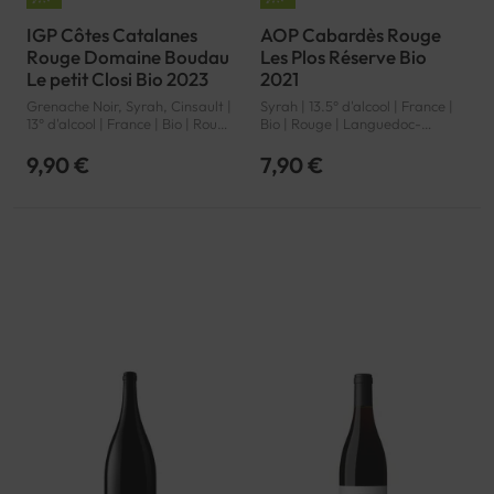
IGP Côtes Catalanes
AOP Cabardès Rouge
Rouge Domaine Boudau
Les Plos Réserve Bio
Le petit Closi Bio 2023
2021
Grenache Noir, Syrah, Cinsault |
Syrah | 13.5° d'alcool | France |
13° d'alcool | France | Bio | Rouge
Bio | Rouge | Languedoc-
| Languedoc-Roussillon | Côtes
Roussillon | Cabardès | AOP
Catalanes | IGP
9,90 €
7,90 €