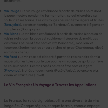
distinctes.
Vin Rouge
:
Le vin rouge est élaboré à partir de raisins noirs dont
la peau macère pendant la fermentation, ce qui lui confère sa
couleur et ses tanins. Les vins rouges peuvent être légers et fruités
(
Beaujolais
), corsés et tanniques (Bordeaux), ou encore élégants et
complexes (Bourgogne).
Vin Blanc
:
Le vin blanc est élaboré à partir de raisins blancs ou de
raisins noirs dont la peau est rapidement séparée du moût. Les
vins blancs peuvent être secs et vifs (Sancerre), moelleux et
liquoreux (Sauternes), ou encore riches et gras (Chardonnay élevé
en fût de chêne).
Vin Rosé
:
Le vin rosé est élaboré à partir de raisins noirs dont la
macération est plus courte que pour le vin rouge, ce qui lui confère
sa couleur rosée. Les vins rosés peuvent être secs et légers
(
Provence
), fruités et gourmands (Rosé d'Anjou), ou encore plus
vineux et structurés (Tavel).
Le Vin Français : Un Voyage à Travers les Appellations
La France, terre de vignobles, offre une diversité de vins
inégalée. Chaque région, chaque terroir, chaque cépage