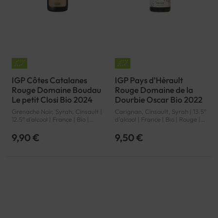
IGP Côtes Catalanes
IGP Pays d'Hérault
Rouge Domaine Boudau
Rouge Domaine de la
Le petit Closi Bio 2024
Dourbie Oscar Bio 2022
Grenache Noir, Syrah, Cinsault |
Carignan, Cinsault, Syrah | 13.5°
12.5° d'alcool | France | Bio |
d'alcool | France | Bio | Rouge |
Rouge | Languedoc-Roussillon |
Languedoc-Roussillon | Pays
Côtes Catalanes | IGP
d'Hérault | IGP
9,90 €
9,50 €