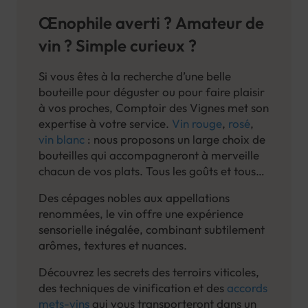
Œnophile averti ? Amateur de
vin ? Simple curieux ?
Si vous êtes à la recherche d’une belle
bouteille pour déguster ou pour faire plaisir
à vos proches, Comptoir des Vignes met son
expertise à votre service.
Vin rouge
,
rosé
,
vin blanc
: nous proposons un large choix de
bouteilles qui accompagneront à merveille
chacun de vos plats. Tous les goûts et tous
les budgets sont représentés dans notre cave
Des cépages nobles aux appellations
: l'occasion de découvrir des vins issus de
renommées, le vin offre une expérience
différentes régions françaises, et même de
sensorielle inégalée, combinant subtilement
l'étranger.
arômes, textures et nuances.
Découvrez les secrets des terroirs viticoles,
des techniques de vinification et des
accords
mets-vins
qui vous transporteront dans un