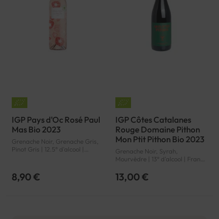
IGP Pays d'Oc Rosé Paul
IGP Côtes Catalanes
Mas Bio 2023
Rouge Domaine Pithon
Mon Ptit Pithon Bio 2023
Grenache Noir, Grenache Gris,
Pinot Gris | 12.5° d'alcool |
Grenache Noir, Syrah,
France | Bio | Rosé | Languedoc-
Mourvèdre | 13° d'alcool | France
Roussillon | Pays d'Oc | IGP
| Bio | Rouge | Languedoc-
Roussillon | Côtes Catalanes |
8,90 €
13,00 €
IGP