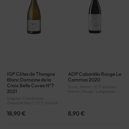
IGP Côtes de Thongue
AOP Cabardès Rouge Le
Blanc Domaine de la
Cammas 2020
Croix Belle Cuvee N°7
Syrah, Merlot | 13.5° d'alcool |
2021
France | Rouge | Languedoc-
Roussillon | Cabardès | AOP
Viognier, Chardonnay,
Grenache Blanc | 13.5° d'alcool |
France | Blanc | Languedoc-
Roussillon | Côtes de Thongue |
18,90 €
8,90 €
IGP