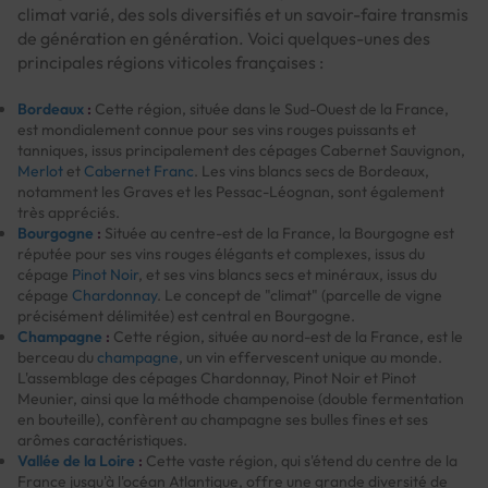
climat varié, des sols diversifiés et un savoir-faire transmis
de génération en génération. Voici quelques-unes des
principales régions viticoles françaises :
Bordeaux
:
Cette région, située dans le Sud-Ouest de la France,
est mondialement connue pour ses vins rouges puissants et
tanniques, issus principalement des cépages Cabernet Sauvignon,
Merlot
et
Cabernet Franc
. Les vins blancs secs de Bordeaux,
notamment les Graves et les Pessac-Léognan, sont également
très appréciés.
Bourgogne
:
Située au centre-est de la France, la Bourgogne est
réputée pour ses vins rouges élégants et complexes, issus du
cépage
Pinot Noir
, et ses vins blancs secs et minéraux, issus du
cépage
Chardonnay
. Le concept de "climat" (parcelle de vigne
précisément délimitée) est central en Bourgogne.
Champagne
:
Cette région, située au nord-est de la France, est le
berceau du
champagne
, un vin effervescent unique au monde.
L'assemblage des cépages Chardonnay, Pinot Noir et Pinot
Meunier, ainsi que la méthode champenoise (double fermentation
en bouteille), confèrent au champagne ses bulles fines et ses
arômes caractéristiques.
Vallée de la Loire
:
Cette vaste région, qui s'étend du centre de la
France jusqu'à l'océan Atlantique, offre une grande diversité de